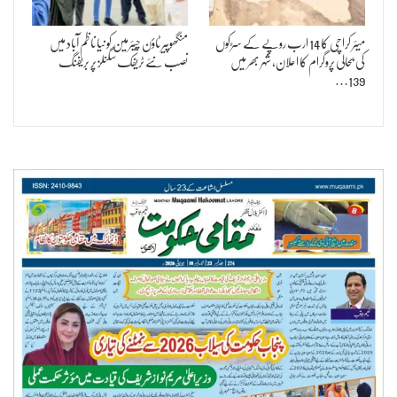
میئر کراچی کا 14 ارب روپے کے سڑکوں
منگھوپیر ٹاؤن چیئرمین کو نیا ناظم آباد میں
کی بحالی پروگرام کا اعلان، شہر بھر میں
نصب نئے ٹریفک سگنلز پر بریفنگ
139…