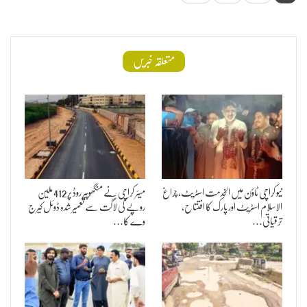
متعلقہ خبریں
نیو کراچی ٹاؤن میں الخدمت اسٹریٹ، چراغ
میئر کراچی نے منگھوپیر روڈ پر 412 ملین
الاسلام اسٹریٹ اور پارک کا افتتاح،
روپے کی لاگت سے تعمیر شدہ ڈوئل کیرج
ترقیاتی…
وے کا…