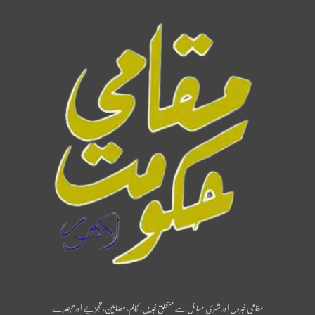
مقامی خبروں اور شہری مسائل سے متعلق خبریں، کالم، مضامین، تجزیے اور تبصرے