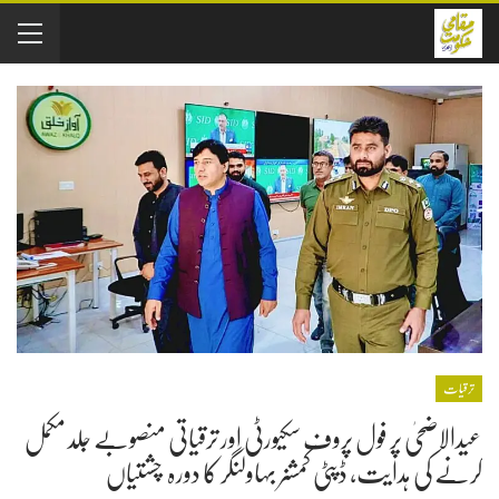
ترقیات
عیدالاضحیٰ پر فول پروف سکیورٹی اور ترقیاتی منصوبے جلد مکمل
کرنے کی ہدایت، ڈپٹی کمشنر بہاولنگر کا دورہ چشتیاں