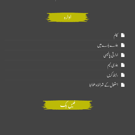
ادارہ
کالم
ہمارے بارے میں
ادارتی پالیسی
ہماری ٹیم
رابطہ کریں
استعمال کے شرائط و ضوابط
فیس بک