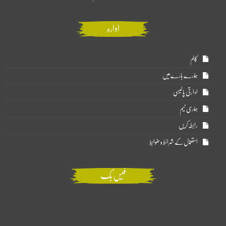
ادارہ
کالم
ہمارے بارے میں
ادارتی پالیسی
ہماری ٹیم
رابطہ کریں
استعمال کے شرائط و ضوابط
فیس بک