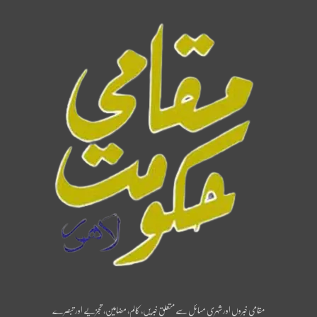
مقامی خبروں اور شہری مسائل سے متعلق خبریں، کالم، مضامین، تجزیے اور تبصرے