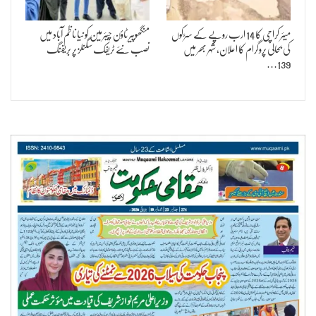
میئر کراچی کا 14 ارب روپے کے سڑکوں
منگھوپیر ٹاؤن چیئرمین کو نیا ناظم آباد میں
کی بحالی پروگرام کا اعلان، شہر بھر میں
نصب نئے ٹریفک سگنلز پر بریفنگ
139…