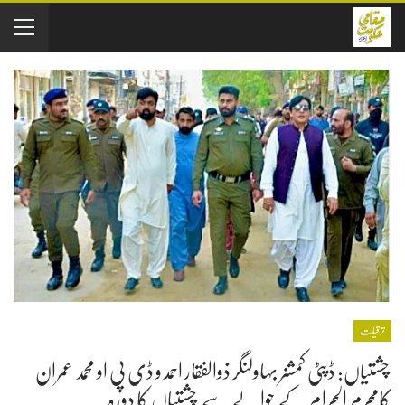
ترقیات
چشتیاں: ڈپٹی کمشنر بہاولنگر ذوالفقار احمد و ڈی پی او محمد عمران
کامحرم الحرام کے حوالے سے چشتیاں کا دورہ