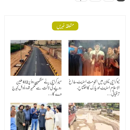
متعلقہ خبریں
نیو کراچی ٹاؤن میں الخدمت اسٹریٹ، چراغ
میئر کراچی نے منگھوپیر روڈ پر 412 ملین
الاسلام اسٹریٹ اور پارک کا افتتاح،
روپے کی لاگت سے تعمیر شدہ ڈوئل کیرج
ترقیاتی…
وے کا…