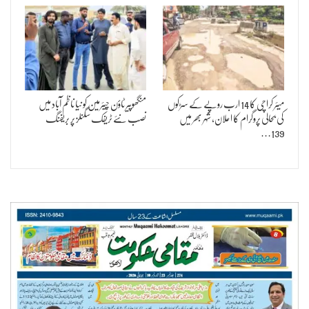
میئر کراچی کا 14 ارب روپے کے سڑکوں
منگھوپیر ٹاؤن چیئرمین کو نیا ناظم آباد میں
کی بحالی پروگرام کا اعلان، شہر بھر میں
نصب نئے ٹریفک سگنلز پر بریفنگ
139…