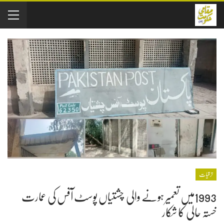
ترقیات
1993میں تعمیر ہونے والی چشتیاں پوسٹ آفس کی عمارت
خستہ حالی کا شکار