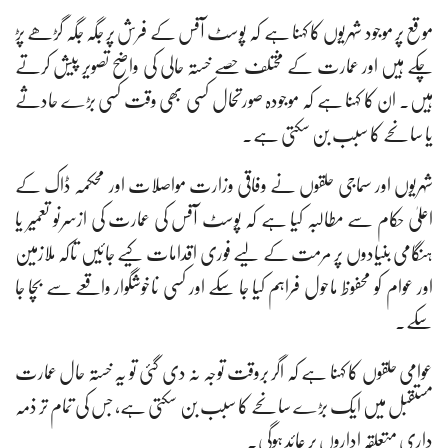
موقع پر موجود شہریوں کا کہنا ہے کہ پوسٹ آفس کے فرش پر جگہ جگہ گڑھے پڑ
چکے ہیں اور عمارت کے مختلف حصے خستہ حالی کی واضح تصویر پیش کرتے
ہیں۔ ان کا کہنا ہے کہ موجودہ صورتحال کسی بھی وقت کسی بڑے حادثے
یا سانحے کا سبب بن سکتی ہے۔
شہریوں اور سماجی حلقوں نے وفاقی وزارت مواصلات اور محکمہ ڈاک کے
اعلیٰ حکام سے مطالبہ کیا ہے کہ پوسٹ آفس کی عمارت کی ازسرنو تعمیر یا
ہنگامی بنیادوں پر مرمت کے لیے فوری اقدامات کیے جائیں تاکہ ملازمین
اور عوام کو محفوظ ماحول فراہم کیا جا سکے اور کسی ناخوشگوار واقعے سے بچا جا
سکے۔
عوامی حلقوں کا کہنا ہے کہ اگر بروقت توجہ نہ دی گئی تو یہ خستہ حال عمارت
مستقبل میں ایک بڑے سانحے کا سبب بن سکتی ہے، جس کی تمام تر ذمہ
داری متعلقہ اداروں پر عائد ہوگی۔