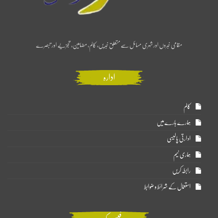
مقامی خبروں اور شہری مسائل سے متعلق خبریں، کالم، مضامین، تجزیے اور تبصرے
ادارہ
کالم
ہمارے بارے میں
ادارتی پالیسی
ہماری ٹیم
رابطہ کریں
استعمال کے شرائط و ضوابط