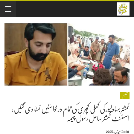
تعلیم
کمشنر بہاولپور کی کھلی کچہری کی تمام درخواستیں نمٹا دی گئیں:
اسسٹنٹ کمشنر ساحل رسول چیمہ
29 اپریل, 2025
On