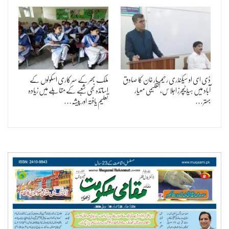
ڈی ای او سیکنڈری رحیم یار خان کا صادق
ملک بھر کے سرکاری اسکولوں کے
آباد میں ہیڈ ٹیچرز اجلاس، تعلیمی معیار
اساتذہ نجی شعبے کے مقابلے میں زیادہ
بہتر…
تعلیم یافتہ اور پیشہ…