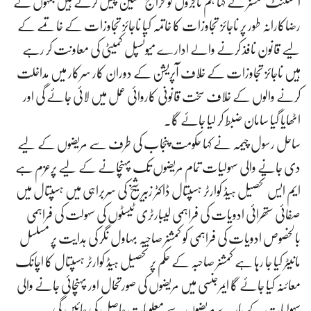
اسسٹنٹ کمشنر نے کہا ہم تاجروں کو خراج تحسین پیش کرتے ہیں جنہوں نے
رضاکارانہ طور پر ناجائز تجاوزات کا خاتمہ کیا ناجائز تجاوزات کے خاتمے کے
لیے قانون نافذ کرنے والے ادارے میونسپل کمیٹی کی معاونت کر رہے
ہیں ناجائز تجاوزات کے خلاف آپریشن کے دوران کار سرکار میں مداخلت
کرنے والوں کے خلاف سخت قانونی کاروائی عمل میں لائی جائے گی اور
اٹھایا گیا سامان ضبط کر لیا جائے گا۔
ساحل رسول چیمہ نے کہا حکومت پنجاب کی طرف سے مریضوں کے لیے
دی جانے والی سہولیات تمام مریضوں تک پہنچانے کے لیے پرعزم ہے
ایم ایس تحصیل ہیڈ کوارٹر ہسپتال ڈاکٹر زبیر شیخ کی سربراہی میں ہسپتال میں
صفائی ستھرائی ادویات کی فراہمی لیبارٹری ٹیسٹوں کی سہولت کی فراہمی
بالخصوص ادویات کی فراہمی کو کمشنر صاحبہ بہاول نگر کی ہدایت پر مسلسل
مانیٹر کیا جا رہا ہے کمشنر صاحبہ کے حکم پر تحصیل ہیڈ کوارٹر ہسپتال کا اچانک
معائنہ کیا جائے گا ایمرجنسی میں مریضوں کی صورتحال اور پہنچائی جانے والی
سہولیات کے بارے مریضوں سے معلومات حاصل کی جائیں گی