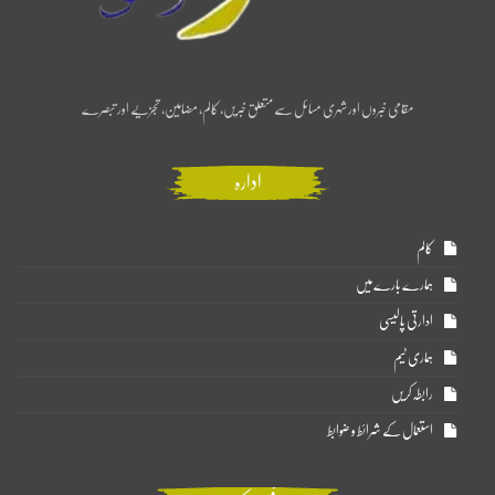
مقامی خبروں اور شہری مسائل سے متعلق خبریں، کالم، مضامین، تجزیے اور تبصرے
ادارہ
کالم
ہمارے بارے میں
ادارتی پالیسی
ہماری ٹیم
رابطہ کریں
استعمال کے شرائط و ضوابط