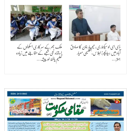
ڈی ای او سیکنڈری رحیم یار خان کا صادق
ملک بھر کے سرکاری اسکولوں کے
آباد میں ہیڈ ٹیچرز اجلاس، تعلیمی معیار
اساتذہ نجی شعبے کے مقابلے میں زیادہ
بہتر…
تعلیم یافتہ اور پیشہ…