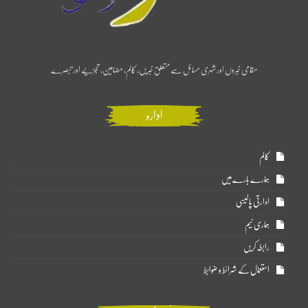
مقامی خبروں اور شہری مسائل سے متعلق خبریں، کالم، مضامین، تجزیے اور تبصرے
ادارہ
کالم
ہمارے بارے میں
ادارتی پالیسی
ہماری ٹیم
رابطہ کریں
استعمال کے شرائط و ضوابط