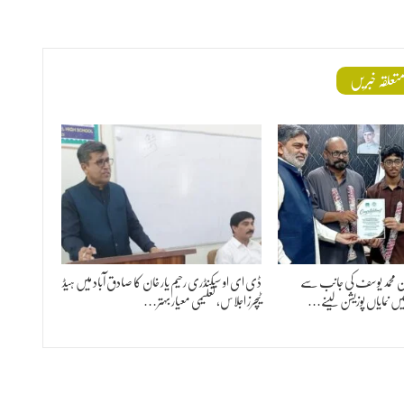
تعلقہ خبریں
ٹاؤن محمد یوسف کی جانب سے
ڈی ای او سیکنڈری رحیم یار خان کا صادق آباد میں ہیڈ
یں نمایاں پوزیشن لینے…
ٹیچرز اجلاس، تعلیمی معیار بہتر…