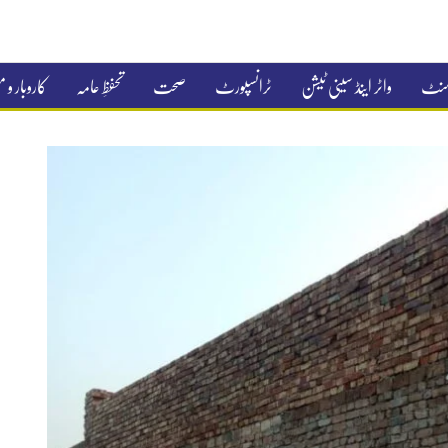
جمنٹ
واٹر اینڈ سینی ٹیشن
ٹرانسپورٹ
صحت
تحفظِ عامہ
کاروبار و