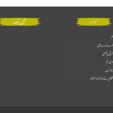
ادارہ
فیس بک
لم
ارے بارے میں
ارتی پالیسی
اری ٹیم
بطہ کریں
تعمال کے شرائط و ضوابط