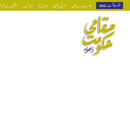
اتوار, 9 اگست, 2026
ہمارے بارے میں
ادارتی پالیسی
ہماری ٹیم
رابطہ کریں
استعمال کے شرائط