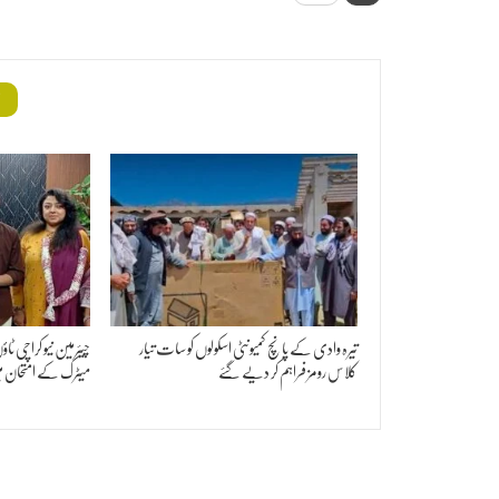
م
تیرہ وادی کے پانچ کمیونٹی اسکولوں کو سات تیار
چیئرمین نیو کراچی 
کلاس رومز فراہم کر دیے گئے
میٹرک کے امتحان م