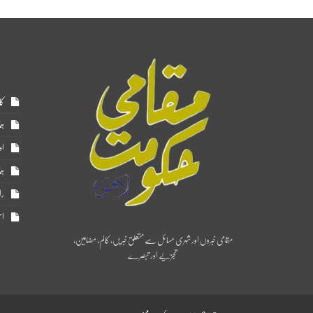
کا
ہم
اد
ہم
را
اس
مقامی خبروں اور شہری مسائل سے متعلق خبریں، کالم، مضامین،
تجزیے اور تبصرے