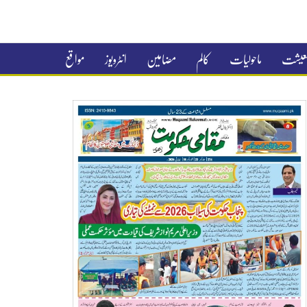
 معیشت
ماحولیات
کالم
مضامین
انٹرویوز
مواقع