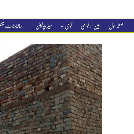
صفحہ اول
بین الاقوامی
قومی
میٹروپولیٹن
سالڈویسٹ منی
کلاسیفائیڈ