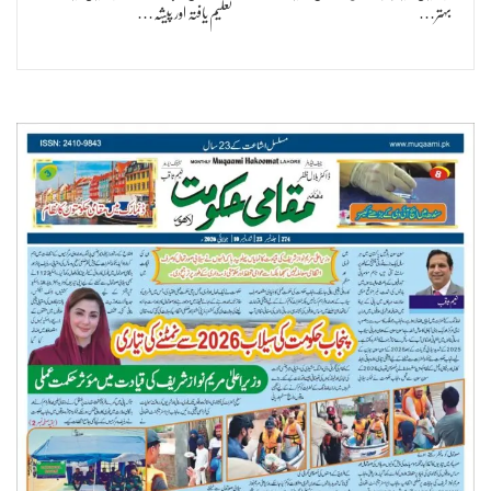
بہتر…
تعلیم یافتہ اور پیشہ…