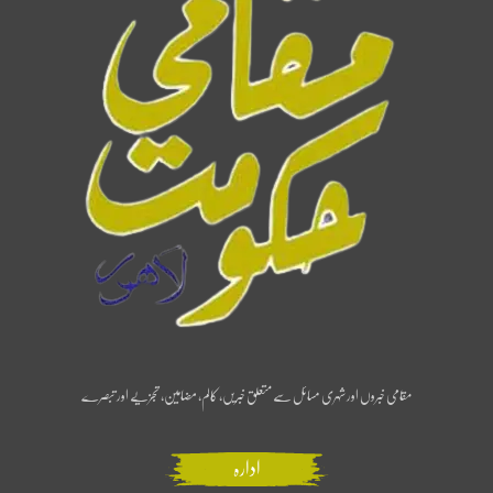
مقامی خبروں اور شہری مسائل سے متعلق خبریں، کالم، مضامین، تجزیے اور تبصرے
ادارہ