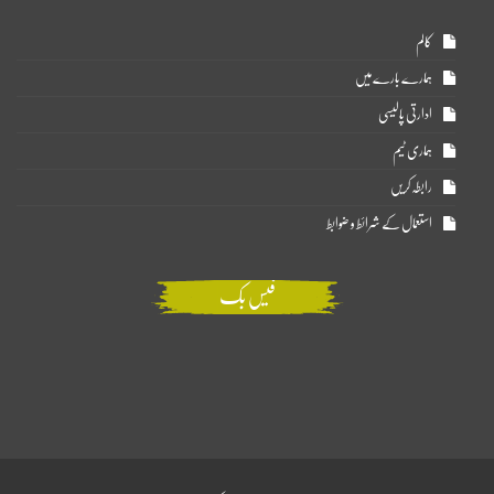
کالم
ہمارے بارے میں
ادارتی پالیسی
ہماری ٹیم
رابطہ کریں
استعمال کے شرائط و ضوابط
فیس بک