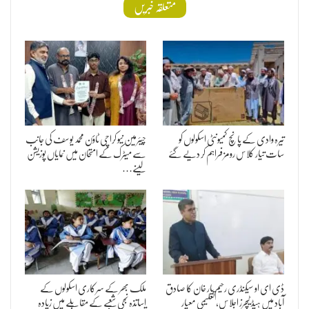
متعلقہ خبریں
تیرہ وادی کے پانچ کمیونٹی اسکولوں کو
چیئرمین نیو کراچی ٹاؤن محمد یوسف کی جانب
سات تیار کلاس رومز فراہم کر دیے گئے
سے میٹرک کے امتحان میں نمایاں پوزیشن
لینے…
ڈی ای او سیکنڈری رحیم یار خان کا صادق
ملک بھر کے سرکاری اسکولوں کے
آباد میں ہیڈ ٹیچرز اجلاس، تعلیمی معیار
اساتذہ نجی شعبے کے مقابلے میں زیادہ