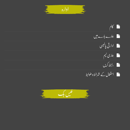
ادارہ
کالم
ہمارے بارے میں
ادارتی پالیسی
ہماری ٹیم
رابطہ کریں
استعمال کے شرائط و ضوابط
فیس بک