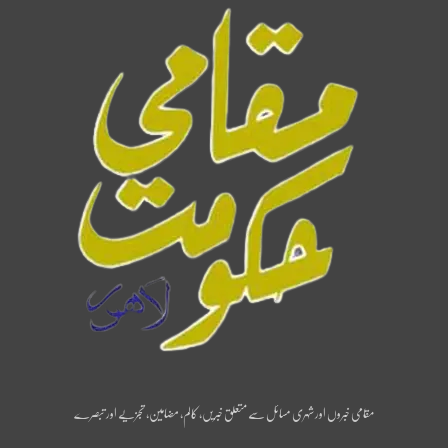
مقامی خبروں اور شہری مسائل سے متعلق خبریں، کالم، مضامین، تجزیے اور تبصرے