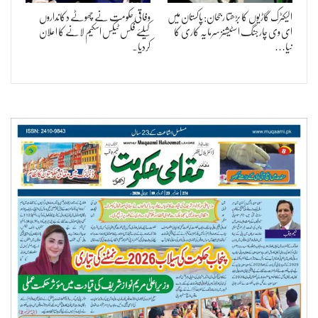
الیکٹرک گاڑیوں کا بڑھتا رجحان: پاکستان میں
وفاقی حکومت نے چھوٹے دکانداروں
ای وی چارجنگ اسٹیشنز سرمایہ کاری کا
کیلئے فکس ٹیکس اسکیم لانے کا اعلان
نیا…
کردیا۔