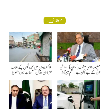
متعلقہ خبریں
مضبوط مقامی صنعت پاکستان کی معاشی
مالاکنڈ ڈویژن میں مجوزہ ٹیکس کے خلاف
ترقی کے لیے ناگزیر ہے، اعظم نذیر تارڑ
شٹر ڈاؤن ہڑتال، معمولاتِ زندگی مفلوج