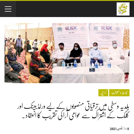
کاروبار و معیشت
کراچی
بلدیہ وسطی میں ترقیاتی منصوبوں کے لیے ورلڈ بینک اور
کلک کے اشتراک سے عوامی آرا کی تقریب کا انعقاد۔
9 نومبر, 2021
On