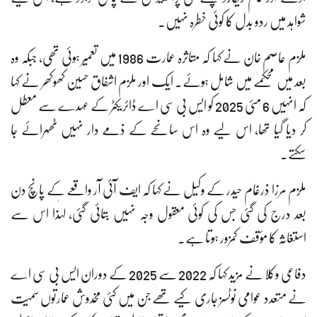
شواہد میں ردو بدل کا کوئی خطرہ نہیں۔
ملزم عاصم خان نے کہا کہ متاثرہ عمارت 1986 میں تعمیر ہوئی تھی، جبکہ وہ
بعد میں محکمے میں شامل ہوئے۔ ایک اور ملزم اشفاق حسین کھوکھر نے کہا
کہ انہیں 6 مئی 2025 کو ایس بی سی اے ڈائریکٹر کے عہدے سے معطل
کر دیا گیا تھا، اس لیے وہ اس سانحے کے ذمے دار نہیں ٹھہرائے جا
سکتے۔
ملزم مرزا ذرغام حیدر کے وکیل نے کہا کہ ایف آئی آر واقعے کے پانچ دن
بعد درج کی گئی جس کی کوئی معقول وجہ نہیں بتائی گئی، لہٰذا اس سے
استغاثہ کا مؤقف کمزور ہوتا ہے۔
دفاعی وکلا نے مزید کہا کہ 2022 سے 2025 کے دوران ایس بی سی اے
نے متعدد عوامی نوٹسز جاری کیے تھے جن میں کئی مخدوش عمارتوں سمیت