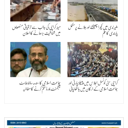
ملیر ندی میں کچرا پھینکنے اور جلانے پر مکمل
میئر کراچی کی جانب سے ترقیاتی منصوبوں
پابندی کا حکم
میں شفافیت بڑھانے کا اعلان
کراچی سٹی کونسل اجلاس میں پیپلز پارٹی اور
جماعت اسلامی کا سندھ سالڈ ویسٹ
جماعت اسلامی کے ارکان میں ہاتھا پائی
مینجمنٹ بورڈ ختم کرنے کا مطالبہ