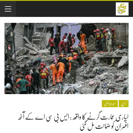
کراچی
میٹروپولیٹن
لیاری عمارت گرنے کا واقعہ: ایس بی سی اے کے آٹھ
افسران کو ضمانت مل گئی