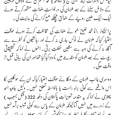
ایڈیشنل ڈسٹرکٹ اینڈ سیشن جج (ساؤتھ) محمد اسلم شیخ نے دونوں فریقین
کے دلائل سننے کے بعد ملزمان کی درخواست ضمانت منظور کرتے ہوئے
ایک، ایک ملین روپے کے ضمانتی مچلکے جمع کرانے کی ہدایت کی۔
پراسیکیوٹر رانا محمد خلیق جمو نے ضمانت کی مخالفت کرتے ہوئے مؤقف
اختیار کیا کہ ملزمان نے نوٹس جاری نہ کرنے اور رہائشیوں کو خطرے سے
آگاہ نہ کرنے کی وجہ سے سنگین غفلت برتی۔ انہوں نے کہا کہ تحقیقاتی
رپورٹ کے بعد ملزمان کو مقدمے میں نامزد کیا گیا تھا اور ان کی رہائی قبل از
وقت ہوگی۔
دوسری جانب ملزمان کے وکلا نے مؤقف اختیار کیا کہ ان کے مؤکلین کا
اس واقعے سے کوئی براہِ راست یا بالواسطہ تعلق نہیں۔ وکیل جاوید احمد
چھتری نے کہا کہ یہ مقدمہ تعزیراتِ پاکستان کی دفعہ 322 (قتل بِسَبَب)
کے زمرے میں نہیں آتا کیونکہ ملزمان کے پاس سے کوئی شواہد برآمد نہیں
ہوئے اور تمام ریکارڈ پہلے ہی پراسیکیوشن کے پاس موجود ہے، اس لیے