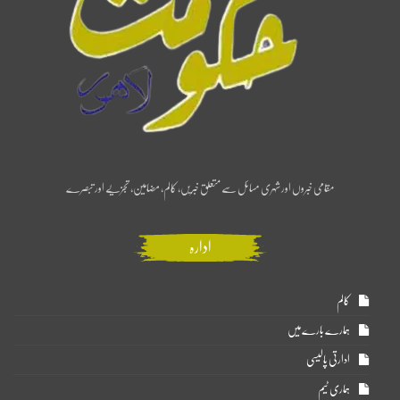
مقامی خبروں اور شہری مسائل سے متعلق خبریں، کالم، مضامین، تجزیے اور تبصرے
ادارہ
کالم
ہمارے بارے میں
ادارتی پالیسی
ہماری ٹیم