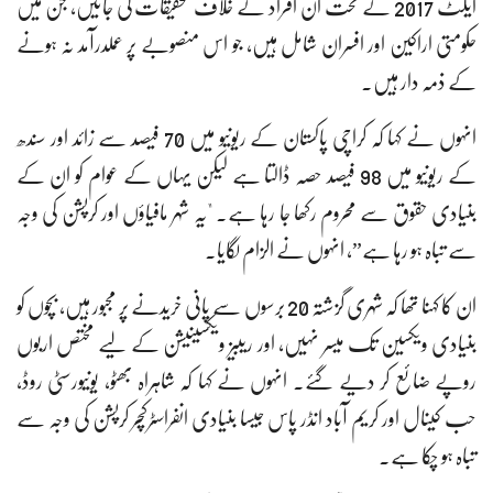
ایکٹ 2017 کے تحت ان افراد کے خلاف تحقیقات کی جائیں، جن میں
حکومتی اراکین اور افسران شامل ہیں، جو اس منصوبے پر عملدرآمد نہ ہونے
کے ذمہ دار ہیں۔
انہوں نے کہا کہ کراچی پاکستان کے ریونیو میں 70 فیصد سے زائد اور سندھ
کے ریونیو میں 98 فیصد حصہ ڈالتا ہے لیکن یہاں کے عوام کو ان کے
بنیادی حقوق سے محروم رکھا جا رہا ہے۔ "یہ شہر مافیاؤں اور کرپشن کی وجہ
سے تباہ ہو رہا ہے”، انہوں نے الزام لگایا۔
ان کا کہنا تھا کہ شہری گزشتہ 20 برسوں سے پانی خریدنے پر مجبور ہیں، بچوں کو
بنیادی ویکسین تک میسر نہیں، اور ریبیز ویکسینیشن کے لیے مختص اربوں
روپے ضائع کر دیے گئے۔ انہوں نے کہا کہ شاہراہ بھٹو، یونیورسٹی روڈ،
حب کینال اور کریم آباد انڈر پاس جیسا بنیادی انفراسٹرکچر کرپشن کی وجہ سے
تباہ ہو چکا ہے۔