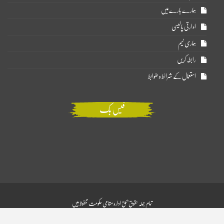
ہمارے بارے میں
ادارتی پالیسی
ہماری ٹیم
رابطہ کریں
استعمال کے شرائط و ضوابط
فیس بک
تمام جملہ حقوق بحق ادارہ مقامی حکومت محفوظ ہیں
Website Design:
BetterStudio