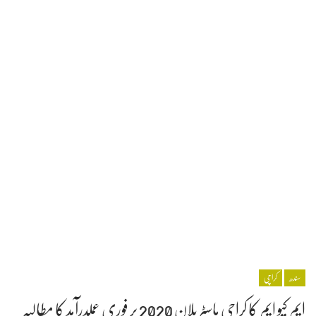
سندھ
کراچی
ایم کیو ایم کا کراچی ماسٹر پلان 2020 پر فوری عملدرآمد کا مطالبہ