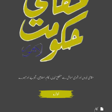
مقامی خبروں اور شہری مسائل سے متعلق خبریں، کالم، مضامین، تجزیے اور تبصرے
ادارہ
کالم