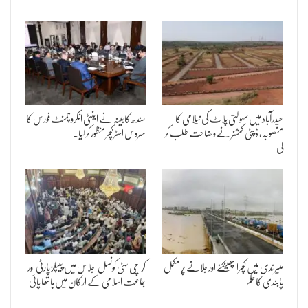
حیدرآباد میں سہولتی پلاٹ کی نیلامی کا
سندھ کابینہ نے اینٹی انکروچمنٹ فورس کا
منصوبہ، ڈپٹی کمشنر نے وضاحت طلب کر
سروس اسٹرکچر منظور کرلیا۔
لی۔
ملیر ندی میں کچرا پھینکنے اور جلانے پر مکمل
کراچی سٹی کونسل اجلاس میں پیپلز پارٹی اور
پابندی کا حکم
جماعت اسلامی کے ارکان میں ہاتھا پائی