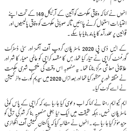
انہوں نے کہا کہ وفاقی حکومت کو آئین کے آرٹیکل 149 کے تحت اپنے
اختیارات استعمال کرنے چاہئیں تاکہ صوبائی حکومت کو وفاقی پالیسیوں اور
قوانین پر عملدرآمد کا پابند بنایا جا سکے۔
کے ایس ڈی پی 2020 ماسٹر پلان گروپ آف آفسز اور سٹی ڈسٹرکٹ
گورنمنٹ کراچی نے تیار کیا تھا، جس کا مقصد کراچی کو عالمی معیار کا شہر اور
علاقائی معاشی مرکز بنانا تھا۔ یہ منصوبہ اس وقت کی منتخب شہری حکومت
نے متفقہ طور پر منظور کیا تھا اور بعد ازاں 2020 میں سپریم کورٹ واٹر کمیشن
نے اسے گزٹ کیا۔
ایم کیو ایم رہنما نے کہا کہ اب دعویٰ کیا جا رہا ہے کہ کراچی کے پاس کوئی
ماسٹر پلان نہیں، جبکہ حقیقت میں ایک نیا جعلی منصوبہ بنا کر شہر کی ترقی کو
مزید مؤخر کیا جا رہا ہے۔ انہوں نے مطالبہ کیا کہ پاکستان کمیشن آف انکوائری