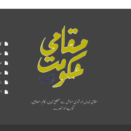
کا
ہم
اد
ہم
را
اس
مقامی خبروں اور شہری مسائل سے متعلق خبریں، کالم، مضامین،
تجزیے اور تبصرے