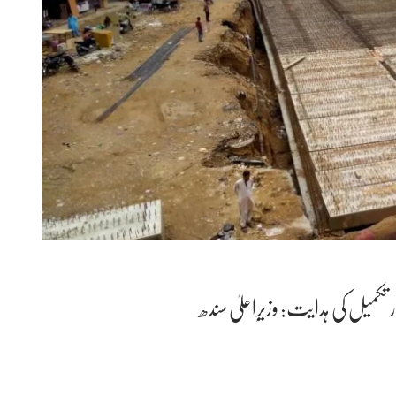
ر تکمیل کی ہدایت: وزیرِاعلیٰ سندھ