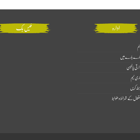
ادارہ
فیس بک
لم
ارے بارے میں
ارتی پالیسی
اری ٹیم
بطہ کریں
تعمال کے شرائط و ضوابط