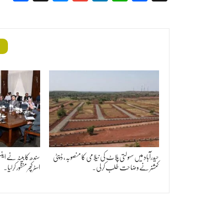
م
حیدرآباد میں سہولتی پلاٹ کی نیلامی کا منصوبہ، ڈپٹی
سندھ کابینہ نے این
کمشنر نے وضاحت طلب کر لی۔
اسٹرکچر منظور کرلیا۔