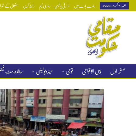
جمعہ, 7 اگست, 2026
ہمارے بارے میں
ادارتی پالیسی
ہماری ٹیم
رابطہ کریں
استعمال کے شرائط
صفحہ اول
بین الاقوامی
قومی
میٹروپولیٹن
سالڈویسٹ منی
کلاسیفائیڈ