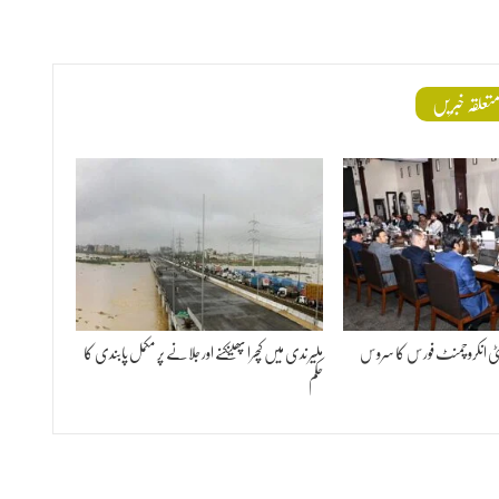
تعلقہ خبریں
ٹی انکروچمنٹ فورس کا سروس
ملیر ندی میں کچرا پھینکنے اور جلانے پر مکمل پابندی کا
حکم