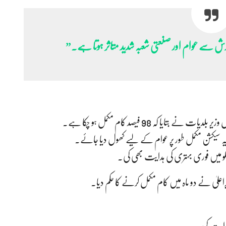
دش سے عوام اور صنعتی شعبہ شدید متاثر ہوتا ہے۔”
و میں فوری بہتری کی ہدایت بھی کی۔
 وزیراعلیٰ نے دو ماہ میں کام مکمل کرنے کا حکم دیا۔