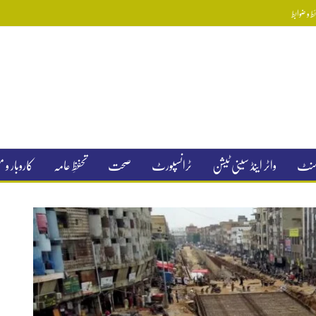
 و ضوابط
جمنٹ
واٹر اینڈ سینی ٹیشن
ٹرانسپورٹ
صحت
تحفظِ عامہ
کاروبار و