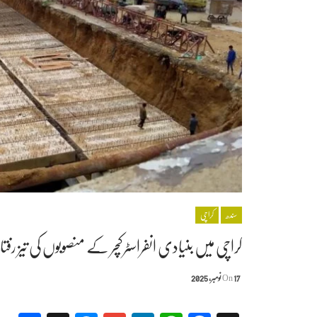
سندھ
کراچی
کراچی میں بنیادی انفراسٹرکچر کے منصوبوں کی تیز رفتا
17 نومبر, 2025
On