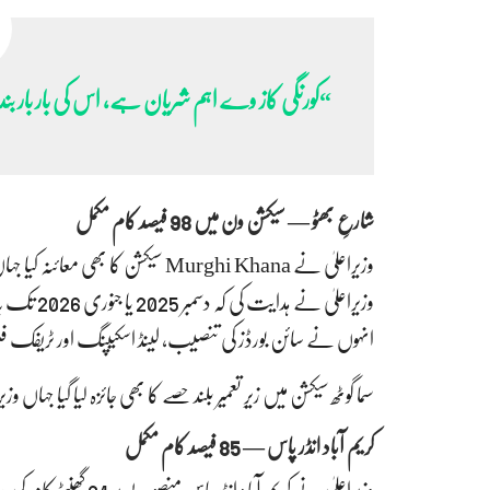
“کورنگی کاز وے اہم شریان ہے، اس کی بار بار بن
شارعِ بھٹو — سیکشن ون میں 98 فیصد کام مکمل
وزیراعلیٰ نے Murghi Khana سیکشن کا بھی معائنہ کیا جہاں وزیر بلدیات نے بتایا کہ 98 فیصد کام مکمل ہو چکا ہے۔
وزیراعلیٰ نے ہدایت کی کہ دسمبر 2025 یا جنوری 2026 تک یہ سیکشن مکمل طور پر عوام کے لیے کھول دیا جائے۔
انہوں نے سائن بورڈز کی تنصیب، لینڈ اسکیپنگ اور ٹریفک فل
سما گوٹھ سیکشن میں زیرِ تعمیر بلند حصے کا بھی جائزہ لیا گیا جہاں
کریم آباد انڈر پاس — 85 فیصد کام مکمل