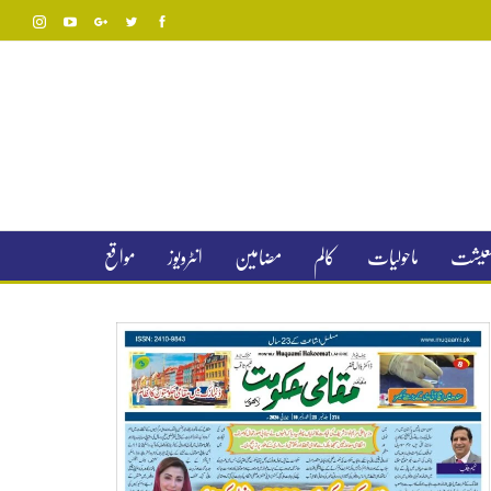
 معیشت
ماحولیات
کالم
مضامین
انٹرویوز
مواقع