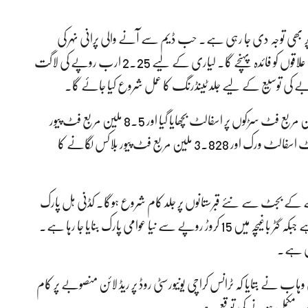
پر بھی توجہ دی جا رہی ہے۔ حب ڈیم سے آنے والی پرانی نہر کی
مرمت مکمل کر لی گئی ہے جس سے ضلع غربی اور کیماڑی کے علاقوں کو فائدہ پہنچے گا۔ لیاری کے لیے 2.25 ارب روپے کی لاگت
صوبے کی توسیع کے لیے جلد ٹینڈرنگ کا عمل شروع کیا جائے گا۔
انہوں نے بتایا کہ مالی سال کے پہلے چھ ماہ میں 2.246 ملین مربع فٹ سڑکوں پر اسفالٹ بچھایا گیا اور 8.5 ملین مربع فٹ پیور
بلاکس لگائے گئے۔ آئندہ چھ ماہ میں مزید 9 لاکھ 45 ہزار مربع فٹ اسفالٹ ورک اور 3.828 ملین مربع فٹ پیور بلاکس لگانے کا
ے حوالے سے میئر نے کہا کہ 40 کروڑ روپے کے بجٹ سے نئے قبرستانوں پر جلد کام شروع ہوگا۔ کڈنی ہل پارک
میں 20 کروڑ روپے کی لاگت سے برڈ ایویری تعمیر کی جا رہی ہے جبکہ گٹر باغیچہ میں 15 کروڑ روپے سے نیا عوامی پارک بنایا جا رہا ہے۔
اری ہے۔
 نے بتایا کہ ٹرانس کراچی یونیورسٹی روڈ پر ریڈ لائن منصوبے پر کام
ا حصہ مکمل ہونے کی توقع ہے۔