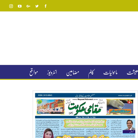
 معیشت
ماحولیات
کالم
مضامین
انٹرویوز
مواقع