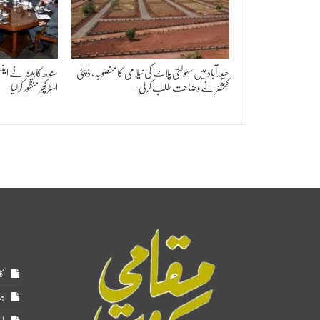
حیدرآباد میں سہولتی پلاٹ کی نیلامی کا منصوبہ، ڈپٹی
سندھ کابینہ نے این
کمشنر نے وضاحت طلب کر لی۔
اسٹرکچر منظور کرلیا۔
کا
ہم