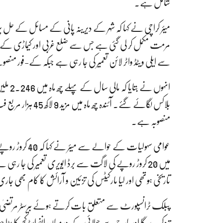
شامل ہے۔
میئر کراچی نے کہا کہ شہر کے دیرینہ پانی کے مسائل کے حل 
سے ایلی ویٹڈ واٹر لائن تعمیر کی جا رہی ہے جبکہ کے-فور من
منصوبہ ہے۔
عوامی سہولیات ک
تاریخی ہوتھی اور لیا مارکیٹس کی تزئین و آرائش کا کام بھی ج
پبلک ٹرانسپورٹ سے متعلق بات کرتے ہوئے بیرسٹر مرتضیٰ وہاب
تیز کرے گا اور مارچ سے جولائی کے درمیان انفراسٹرکچر کا بڑ