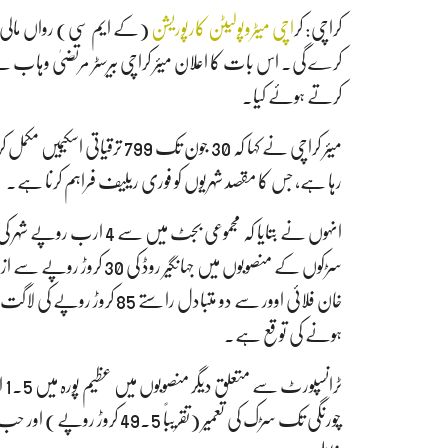
کراچی: کر
اچی میٹروپولیٹن کارپوریشن
کرے گی۔ اس بات کا اعلان میئر کراچی بیرسٹر مرتضیٰ وہاب
کرتے ہوئے کیا۔
میئر کراچی نے کہا کہ 30 جون تک 
رہا ہے، جس کا مقصد شہریوں کو فوری ریلیف فراہم کرنا ہے۔
انہوں نے بتایا کہ مجموعی 
سڑکوں کے منصوبوں میں جہانگ
خان فلائی اوور سے دو متباد
ہونے کی توقع ہے۔
ٹر
چورنگی تک سڑک کی تعمیر (تقر