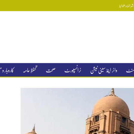
رائط و ضوابط
جمنٹ
واٹر اینڈ سینی ٹیشن
ٹرانسپورٹ
صحت
تحفظِ عامہ
کاروبار و