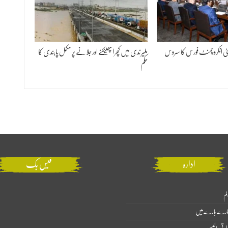
ٹی انکروچمنٹ فورس کا سروس
ملیر ندی میں کچرا پھینکنے اور جلانے پر مکمل پابندی کا
حکم
ادارہ
فیس بک
لم
ارے بارے میں