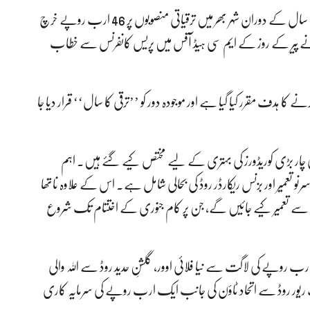
(کے ایم سی) رواں مالی سال کے دوران شہر بھر میں ترقیاتی منصوبوں پر 46 ارب روپے خرچ
 نے پیر کے روز کے ایم سی ہیڈ آفس میں پریس کانفرنس سے خطاب
799 ترقیاتی اسکیمیں مکمل کرنے کا ہدف مقرر کیا گیا ہے اور موجودہ دور کو ’’ترقی کا سال‘‘ قرار دیا جا
بجٹ میں سے 4 ارب روپے شہر کی چار بڑی کوریڈورز کی بہتری کے لیے مختص کیے گئے ہیں۔ اہم
یر روڈ کی 30 کروڑ روپے سے ازسرنو تعمیر اور بزنس ریکارڈر روڈ کی بحالی شامل ہے۔ اس کے علاوہ ناتھا
ل راستے 85 کروڑ روپے کی لاگت سے تعمیر کیے جائیں گے، جن پر کام جنوری کے اختتام تک شروع
انسپورٹ سے متعلق دیگر منصوبوں میں عظیم پورہ میں 1.5 ارب روپے کی لاگت سے نیا فلائی اوور، گلشنِ حدید روڈ سے اللہ والی
یباً 49.5 کروڑ روپے) اور حب ریور روڈ سے اتحاد ٹاؤن کی جانب ایک ارب روپے کی سرمایہ کاری