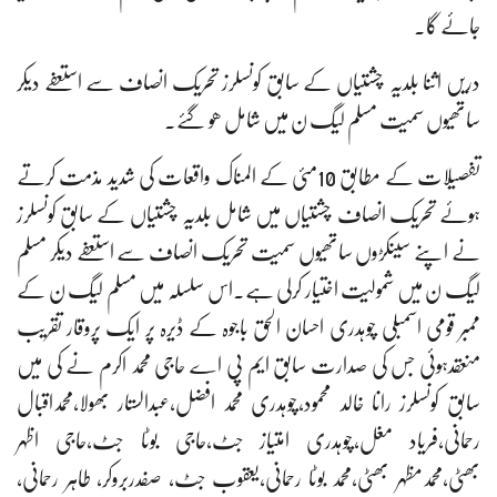
جائے گا۔
دریں اثنا بلدیہ چشتیاں کے سابق کونسلرز تحریک انصاف سے استعفے دیکر
ساتھیوں سمیت مسلم لیگ ن میں شامل ھو گئے۔
تفصیلات کے مطابق 10مئی کے المناک واقعات کی شدید مذمت کرتے
ہوئے تحریک انصاف چشتیاں میں شامل بلدیہ چشتیاں کے سابق کونسلرز
نے اپنے سینکڑوں ساتھیوں سمیت تحریک انصاف سے استعفے دیکر مسلم
لیگ ن میں شمولیت اختیار کرلی ہے۔اس سلسلہ میں مسلم لیگ ن کے
ممبر قومی اسمبلی چوہدری احسان الحق باجوہ کے ڈیرہ پر ایک پروقار تقریب
منعقدہوئی جس کی صدارت سابق ایم پی اے حاجی محمد اکرم نے کی میں
سابق کونسلرز رانا خالد محمود،چوہدری محمد افضل،عبدالستار بھولا،محمداقبال
رحمانی،فریاد مغل،چوہدری امتیاز جٹ،حاجی بوٹا جٹ،حاجی اظہر
بھٹی،محمدمظہر بھٹی،محمد بوٹا رحمانی،یعقوب جٹ، صفدربروکر، طاہر رحمانی،