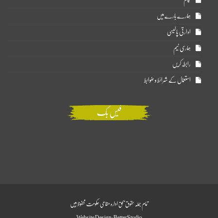
ہمارے بارے میں
ادارتی پالیسی
ہماری ٹیم
رابطہ کریں
استعمال کے شرائط و ضوابط
فیس بک
تمام جملہ حقوق بحق ادارہ مقامی حکومت محفوظ ہیں
Website Design:
BetterStudio