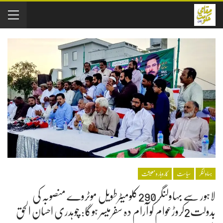
بہاولنگر
سیاست
کاروبار و معیشت
لاہور سے بہاولنگر 290کلومیٹرطویل موٹروے منصوبہ کی
بدولت2کروڑعوام کو آرام دہ سفرمیسر ہوگا: چوہدری احسان الحق