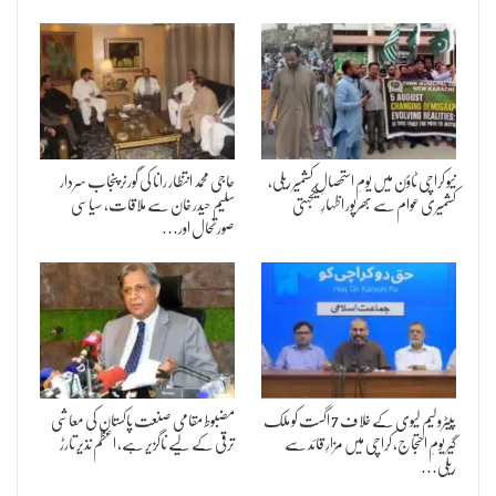
نیو کراچی ٹاؤن میں یومِ استحصالِ کشمیر ریلی،
حاجی محمد انتظار رانا کی گورنر پنجاب سردار
کشمیری عوام سے بھرپور اظہارِ یکجہتی
سلیم حیدر خان سے ملاقات، سیاسی
صورتحال اور…
پیٹرولیم لیوی کے خلاف 7 اگست کو ملک
مضبوط مقامی صنعت پاکستان کی معاشی
گیر یومِ احتجاج، کراچی میں مزارِ قائد سے
ترقی کے لیے ناگزیر ہے، اعظم نذیر تارڑ
ریلی…