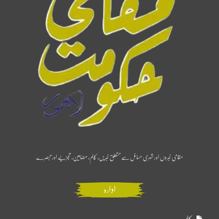
مقامی خبروں اور شہری مسائل سے متعلق خبریں، کالم، مضامین، تجزیے اور تبصرے
ادارہ
کالم