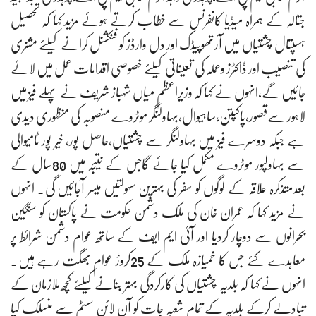
جتالہ کے ہمراہ میڈیا کانفرنس سے خطاب کرتے ہوئے مزید کہا کہ تحصیل
ہسپتال چشتیاں میں آرتھوپیڈک اور دل وارڈز کو فنکشنل کرانے کیلئے مشنری
کی تنصیب اور ڈاکٹرز وعملہ کی تعیناتی کیلئے خصوصی اقدامات عمل میں لائے
جائیں گے،انہوں نے کہا کہ وزیراعظم میاں شہباز شریف نے پہلے فیز میں
لاہور سےقصور،پاکپتن،ساہیوال،بہاولنگر موٹروے منصوبہ کی منظوری دیدی
ہے جبکہ دوسرے فیز میں بہاولنگر سے چشتیاں،حاصل پور، خیر پور ٹامیوالی
سے بہاولپور موٹروے مکمل کیا جائے گاجس کے نتیجہ میں 80سال کے
بعدمتذکرہ علاقہ کے لوگوں کو سفر کی بہترین سہولتیں میسر آجائیں گی۔ انہوں
نے مزید کہا کہ عمران خان کی ملک دشمن حکومت نے پاکستان کو سنگین
بحرانوں سے دوچار کردیا اور آئی ایم ایف کے ساتھ عوام دشمن شرائط پر
معاہدے کئے جس کا خمیازہ ملک کے 25کروڑ عوام بھگت رہے ہیں۔
انہوں نے کہا کہ بلدیہ چشتیاں کی کارکردگی بہتر بنانے کیلئے کچھ ملازمان کے
تبادلے کرکے بلدیہ کے تمام شعبہ جات کو آن لائن سسٹم سے منسلک کیا