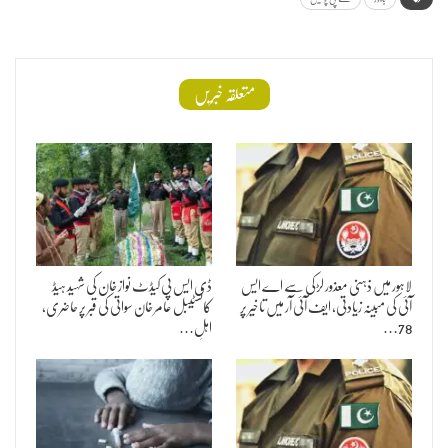
متعلقہ خبریں
لاہور میں ذہنی معذور لڑکی سے اے ایس
ڈی ایس پی کیڈٹ نواز خان کی شہید ہیڈ
آئی کی مبینہ زیادتی، ایف آئی آر میں تاخیر پر
کانسٹیبل عامر خان سواتی کی قبر پر حاضری،
78…
اہلِ…