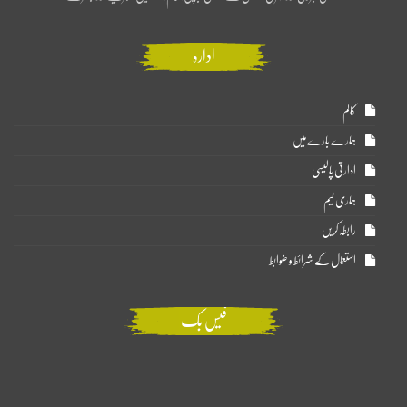
ادارہ
کالم
ہمارے بارے میں
ادارتی پالیسی
ہماری ٹیم
رابطہ کریں
استعمال کے شرائط و ضوابط
فیس بک