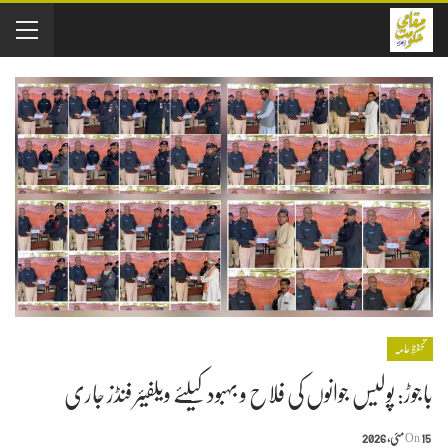
تحفظِ عامہ
باجوڑ: پولیس جوانوں کی فلاح و بہبود کیلئے ویلفیئر فنڈز جاری
15 مئی, 2026
On