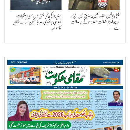
جعلی پولیس مقابلہ کیس: سابق ایس ایچ او
بہاولپور کی کچی بستی میں مبینہ منشیات
اور چھ اہلکار ضمانت مسترد ہونے پر عدالت
فروشی پر شہری سراپا احتجاج، کریک ڈاؤن
سے…
کا مطالبہ