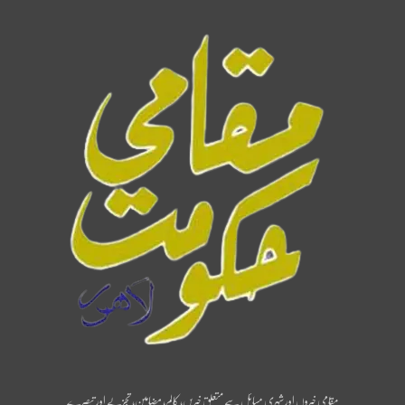
مقامی خبروں اور شہری مسائل سے متعلق خبریں، کالم، مضامین، تجزیے اور تبصرے