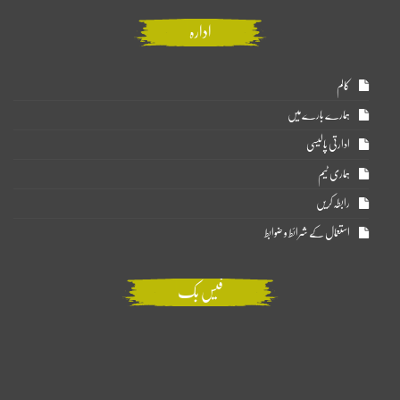
ادارہ
کالم
ہمارے بارے میں
ادارتی پالیسی
ہماری ٹیم
رابطہ کریں
استعمال کے شرائط و ضوابط
فیس بک