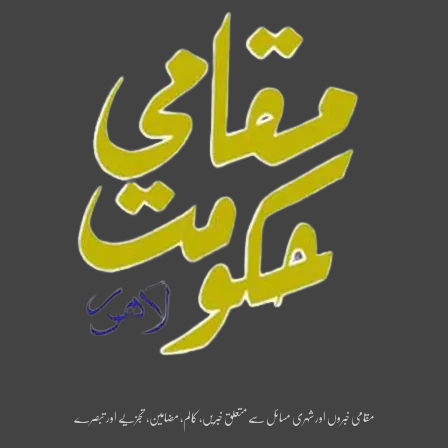
مقامی خبروں اور شہری مسائل سے متعلق خبریں، کالم، مضامین، تجزیے اور تبصرے