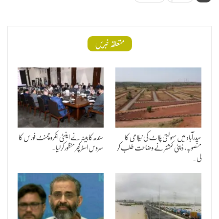
متعلقہ خبریں
حیدرآباد میں سہولتی پلاٹ کی نیلامی کا
سندھ کابینہ نے اینٹی انکروچمنٹ فورس کا
منصوبہ، ڈپٹی کمشنر نے وضاحت طلب کر
سروس اسٹرکچر منظور کرلیا۔
لی۔