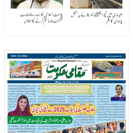
ملیر ندی میں کچرا پھینکنے اور جلانے پر مکمل
جماعت اسلامی کا سندھ سالڈ ویسٹ
پابندی کا حکم
مینجمنٹ بورڈ ختم کرنے کا مطالبہ