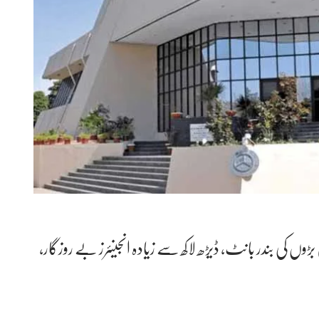
وں کی بندر بانٹ، ڈیڑھ لاکھ سے زیادہ انجینئرز بے روزگار،