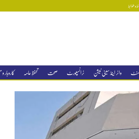
 و ضوابط
جمنٹ
واٹر اینڈ سینی ٹیشن
ٹرانسپورٹ
صحت
تحفظِ عامہ
کاروبار و