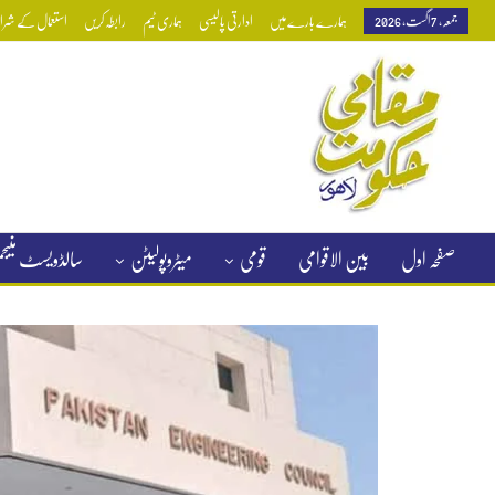
جمعہ, 7 اگست, 2026
ہمارے بارے میں
ادارتی پالیسی
ہماری ٹیم
رابطہ کریں
استعمال کے شرائط
صفحہ اول
بین الاقوامی
قومی
میٹروپولیٹن
سالڈویسٹ منی
کلاسیفائیڈ