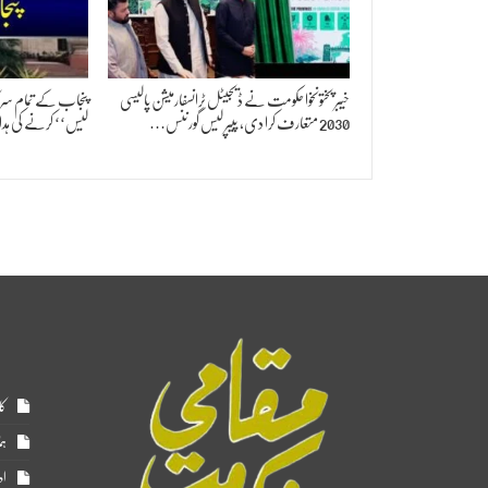
خیبر پختونخوا حکومت نے ڈیجیٹل ٹرانسفارمیشن پالیسی
پنجاب کے تمام سرکار
2030 متعارف کرا دی، پیپر لیس گورننس…
لیس‘‘ کرنے کی ہد
کا
ہم
اد