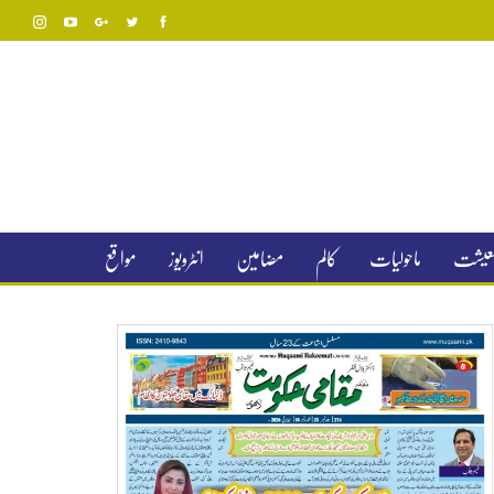
 معیشت
ماحولیات
کالم
مضامین
انٹرویوز
مواقع