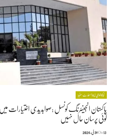
ٹیکنالوجی اینڈ ‏اسمارٹ سٹیز
پاکستان انجینئرنگ کونسل :صوابدیدی اختیارات میں بڑ
کوئی پرسان حال نہیں
13 جولائی, 2024
On