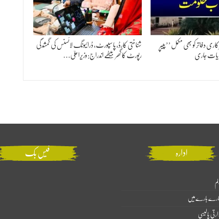
ی دفاتر کو بھی مکمل ’’پیپر
شناختی کارڈ، پاسپورٹ، ڈرائیونگ لائسنس کی گمشدگی
ایات جاری
رپورٹ کا گھر بیٹھے اندراج: وزیراعلیٰ…
ادارہ
فیس بک
لم
ارے بارے میں
ارتی پالیسی