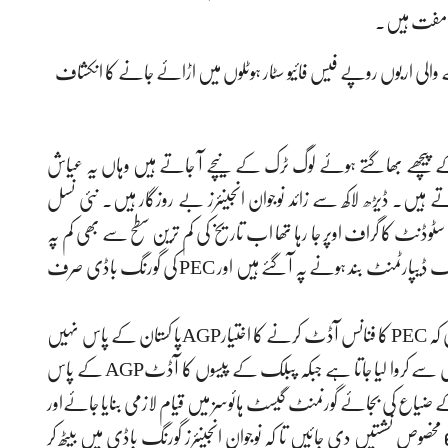
 کے پیچھے بھاگتے ہوئے لوگ ٹرک کے نیچے آ جاتے ہیں وہاں یہ عیاش
ی مد میں 1کروڑ ماہانہ خرچ کرتے ہیں۔ ڈیڑھ لاکھ سے زائد نوجوان انجینئرز بے روزگار ہیں۔ نئی نسل
نٹ کا گراف اوپر جا رہا تھا اب تاریخ کی کم ترین سطح سے بھی کم پہ
آ گیا ہے۔ انہوں نے کہا کہ بڑی بڑی یونیورسیٹوں میں انجینئرنگ ڈیپارٹمنٹ بند ہونے پہ آگئے ہیں اور PEC کی گورنگ باڈی صرف
انجینئر ظہور سرور نے حکومت کے اعلیٰ عہدیدران سے اپیل کی کہ PEC کا فنانس آڈٹ کرنے کا اختیارAGPپا کستان کے پاس نہیں
ہے۔انہوں نے انکشاف کیا کہ کونسل کا آڈٹ اپنے دوستوں سے کروا لیا جاتا ہے جبکہ پبلک کے پیسوں کا آڈٹAGP کے پاس
لوں میں اربوں روپے کے ضیاع کی بجائے گورنمنٹ گیسٹ ہائوسز میں قیام لازمی بنایا جائےاور
نو جوان انجینئرز خصوصا خاتون انجینئرز کو قانون کے مطابق 6+6 مخصوص نشستیں دی جائیں تا کہ نوجوان انجینئرز گورنگ باڈی میں بیٹھ کر