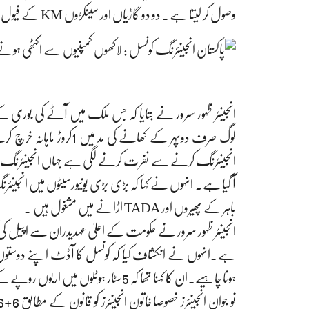
وصول کر لیتا ہے۔ دو دو گاڑیاں اور سینکڑوں KM کے فیول مفت ہیں۔
انجینئر ظہور سرور نے بتایا کہ جس ملک میں آٹے کی بوری
لوگ صرف دوپہر کے کھانے ک
انجینئرنگ کرنے سے نفرت کرنے لگی ہے جہاں انجینئرنگ سٹوڈ
باہر کے پھیروں اور TADA اڑانے میں مشغول ہیں ۔
ہونا چاہیے۔ان کا کہنا تھا کہ 5سٹار ہوٹ