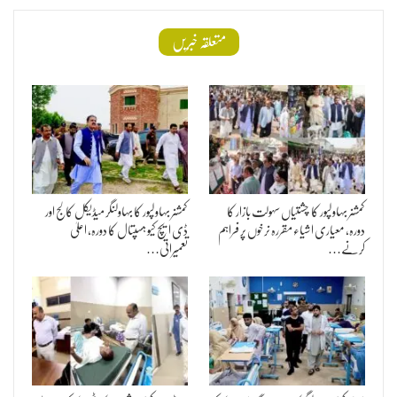
متعلقہ خبریں
کمشنر بہاولپور کا چشتیاں سہولت بازار کا
کمشنر بہاولپور کا بہاولنگر میڈیکل کالج اور
دورہ، معیاری اشیاء مقررہ نرخوں پر فراہم
ڈی ایچ کیو ہسپتال کا دورہ، اعلیٰ
کرنے…
تعمیراتی…