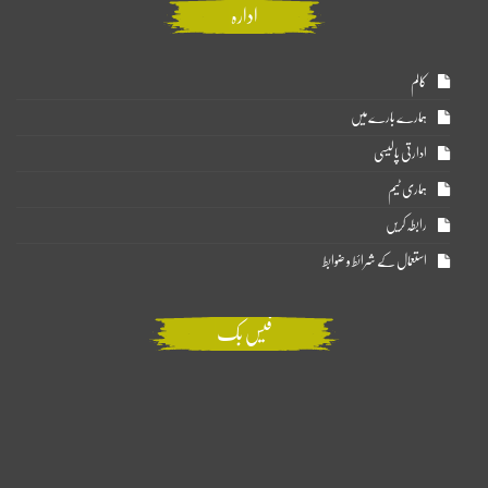
ادارہ
کالم
ہمارے بارے میں
ادارتی پالیسی
ہماری ٹیم
رابطہ کریں
استعمال کے شرائط و ضوابط
فیس بک