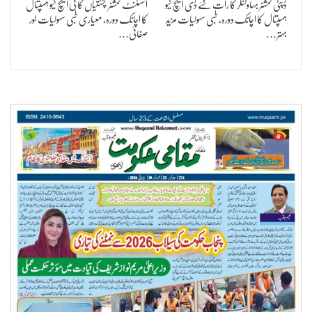
ڈپٹی کمشنر بہاولنگر کا رات گئے ڈی ایچ کیو
اسسٹنٹ کمشنر چشتیاں کا ٹی ایچ کیو ہسپتال
ہسپتال کا اچانک دورہ، طبی سہولیات مزید
کا اچانک دورہ، معیاری طبی سہولیات اور
بہتر…
صفائی…