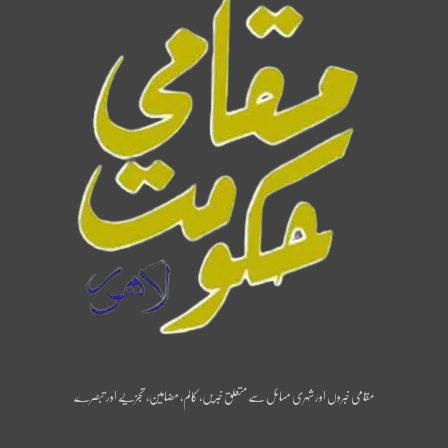
مقامی خبروں اور شہری مسائل سے متعلق خبریں، کالم، مضامین، تجزیے اور تبصرے