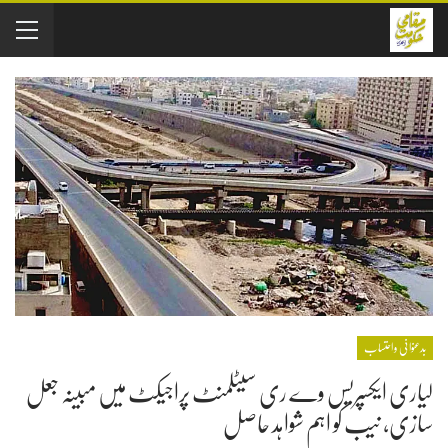
بدعنوانی و احتساب
لیاری ایکسپریس وے ری سیٹلمنٹ پراجیکٹ میں مبینہ جعل
سازی، نیب کو اہم شواہد حاصل