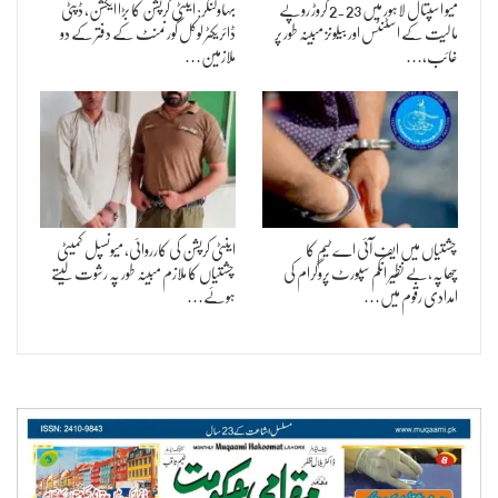
میو اسپتال لاہور میں 2.23 کروڑ روپے
بہاولنگر: اینٹی کرپشن کا بڑا ایکشن، ڈپٹی
مالیت کے اسٹنٹس اور بیلونز مبینہ طور پر
ڈائریکٹر لوکل گورنمنٹ کے دفتر کے دو
غائب،…
ملازمین…
چشتیاں میں ایف آئی اے ٹیم کا
اینٹی کرپشن کی کارروائی، میونسپل کمیٹی
چھاپہ،بے نظیر انکم سپورٹ پروگرام کی
چشتیاں کا ملازم مبینہ طور پہ رشوت لیتے
امدادی رقوم میں…
ہوئے…