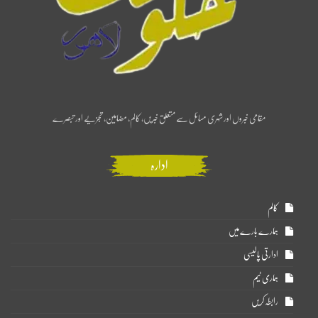
مقامی خبروں اور شہری مسائل سے متعلق خبریں، کالم، مضامین، تجزیے اور تبصرے
ادارہ
کالم
ہمارے بارے میں
ادارتی پالیسی
ہماری ٹیم
رابطہ کریں