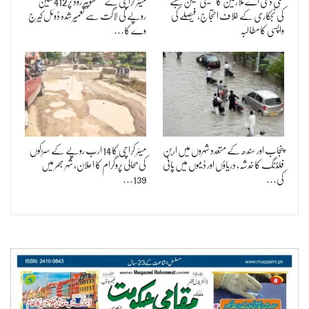
سی ڈی اے ملازمین کا سینی ٹیشن شعبے
میئر کراچی نے منگھوپیر روڈ پر 412 ملین
کی نجکاری کے خلاف احتجاج، فیصلے کی
روپے کی لاگت سے تعمیر شدہ ڈوئل کیرج
واپسی کا مطالبہ
وے کا…
پنجاب اور سندھ کے متعدد شہروں میں اربن
میئر کراچی کا 14 ارب روپے کے سڑکوں
فلڈنگ کا خدشہ، دریاؤں اور ڈیموں میں پانی
کی بحالی پروگرام کا اعلان، شہر بھر میں
کی…
139…