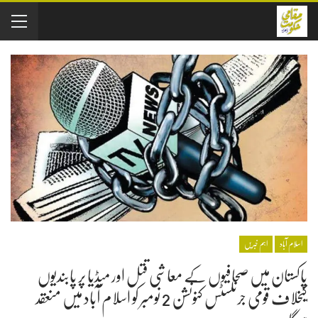
اسلام آباد
اہم خبریں
پاکستان میں صحافیوں کے معاشی قتل اور میڈیا پر پابندیوں
کیخلاف قومی جرنلسٹس کنونشن 2 نومبر کو اسلام آباد میں منعقد