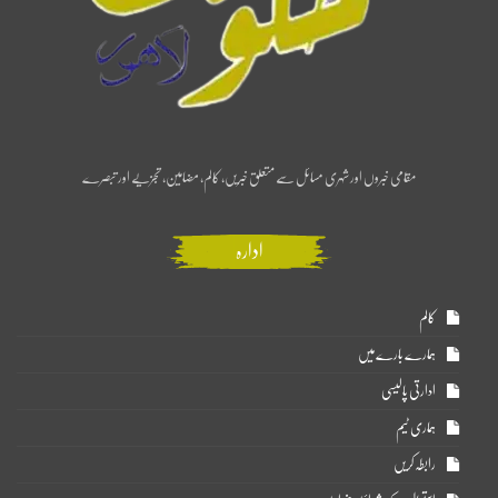
مقامی خبروں اور شہری مسائل سے متعلق خبریں، کالم، مضامین، تجزیے اور تبصرے
ادارہ
کالم
ہمارے بارے میں
ادارتی پالیسی
ہماری ٹیم
رابطہ کریں