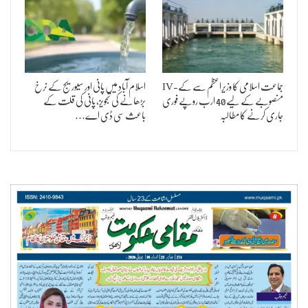
جماعت اسلامی کا وزیراعظم سے کے-IV
اسلام آباد میں پانی اور سیوریج کے نرخ
منصوبے کے لیے 40 ارب روپے فوری
بڑھانے کی تجویز، پانی کی قلت کے
جاری کرنے کا مطالبہ
باعث سی ڈی اے…