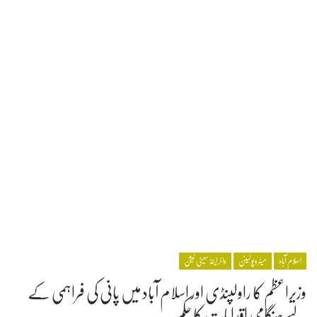
اسلام آباد
میٹروپولیٹن
واٹر اینڈ سینی ٹیشن
وزیراعظم کا راولپنڈی اور اسلام آباد میں پانی کی فراہمی کے
لیے ہنگامی اقدامات کا حکم