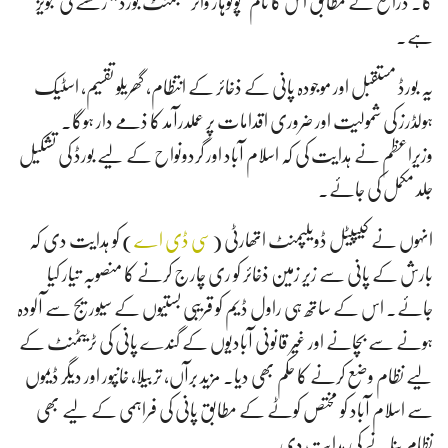
گا۔ ذرائع کے مطابق اس کا نام "پوٹوہار واٹر مینجمنٹ بورڈ” رکھنے کی تجویز
ہے۔
یہ بورڈ مستقبل اور موجودہ پانی کے ذخائر کے انتظام، گھریلو تقسیم، اسٹیک
ہولڈرز کی شمولیت اور ضروری اقدامات پر عملدرآمد کا ذمے دار ہوگا۔
وزیراعظم نے ہدایت کی کہ اسلام آباد اور گردونواح کے لیے بورڈ کی تشکیل
جلد مکمل کی جائے۔
انہوں نے کیپیٹل ڈویلپمنٹ اتھارٹی (
سی ڈی اے
) کو ہدایت دی کہ
بارش کے پانی سے زیر زمین ذخائر کو ری چارج کرنے کا منصوبہ تیار کیا
جائے۔ اس کے ساتھ ہی راول ڈیم کو قریبی بستیوں کے سیوریج سے آلودہ
ہونے سے بچانے اور غیر قانونی آبادیوں کے گندے پانی کی ٹریٹمنٹ کے
لیے نظام وضع کرنے کا حکم بھی دیا۔ مزید برآں، تربیلا، خانپور اور دیگر ڈیموں
سے اسلام آباد کو مختص کوٹے کے مطابق پانی کی فراہمی کے لیے بھی
نظام بنانے کی ہدایت دی۔