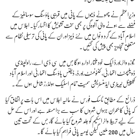
وزیراعظم نے چھوٹے ڈیموں کے پانی میں قریبی ہاؤسنگ سوسائٹیز کے
فضلے سے ہونے والی آلودگی پر بھی سخت تشویش کا اظہار کیا۔ اجلاس میں
اسلام آباد کے گرد و نواح میں نئے ڈیمز اور ان کے پانی کی ترسیلی نظام سے
متعلق تجاویز بھی پیش کی گئیں۔
مجوزہ واٹر بورڈ ایک خودمختار ادارہ ہوگا جس میں سی ڈی اے، راولپنڈی
ڈویلپمنٹ اتھارٹی، کنٹونمنٹ بورڈ، ڈیفنس ہاؤسنگ اتھارٹی اور اسلام آباد
کیپیٹل ٹیریٹری ایڈمنسٹریشن سمیت تمام اسٹیک ہولڈرز شامل ہوں گے۔
ذرائع کے مطابق ٹاسک فورس نے حالیہ اجلاس میں اس بات پر اتفاق کیا
کہ پانی کا بحران جڑواں شہروں کا سب سے بڑا مسئلہ ہے اور اس کے حل
کے لیے تربیلا واٹر اسکیم کو جلد شروع کیا جائے گا، جس کے تحت تین
سال میں 200 ملین گیلن یومیہ پانی فراہم کیا جائے گا۔