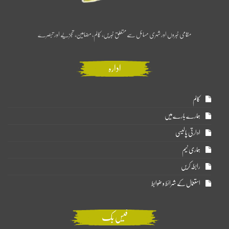
مقامی خبروں اور شہری مسائل سے متعلق خبریں، کالم، مضامین، تجزیے اور تبصرے
ادارہ
کالم
ہمارے بارے میں
ادارتی پالیسی
ہماری ٹیم
رابطہ کریں
استعمال کے شرائط و ضوابط
فیس بک