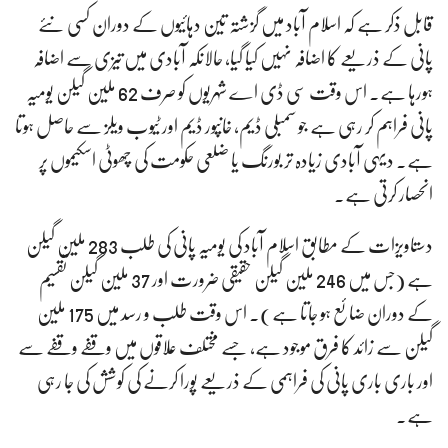
قابل ذکر ہے کہ اسلام آباد میں گزشتہ تین دہائیوں کے دوران کسی نئے
پانی کے ذریعے کا اضافہ نہیں کیا گیا، حالانکہ آبادی میں تیزی سے اضافہ
ہورہا ہے۔ اس وقت سی ڈی اے شہریوں کو صرف 62 ملین گیلن یومیہ
پانی فراہم کر رہی ہے جو سمبلی ڈیم، خانپور ڈیم اور ٹیوب ویلز سے حاصل ہوتا
ہے۔ دیہی آبادی زیادہ تر بورنگ یا ضلعی حکومت کی چھوٹی اسکیموں پر
انحصار کرتی ہے۔
دستاویزات کے مطابق اسلام آباد کی یومیہ پانی کی طلب 283 ملین گیلن
ہے (جس میں 246 ملین گیلن حقیقی ضرورت اور 37 ملین گیلن تقسیم
کے دوران ضائع ہو جاتا ہے)۔ اس وقت طلب و رسد میں 175 ملین
گیلن سے زائد کا فرق موجود ہے، جسے مختلف علاقوں میں وقفے وقفے سے
اور باری باری پانی کی فراہمی کے ذریعے پورا کرنے کی کوشش کی جا رہی
ہے۔