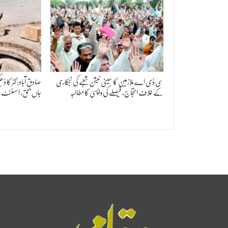
سی ڈی اے ملازمین کا سینی ٹیشن شعبے کی نجکاری
صادق آباد: گٹر کا
کے خلاف احتجاج، فیصلے کی واپسی کا مطالبہ
جاں بحق، اسسٹنٹ کم