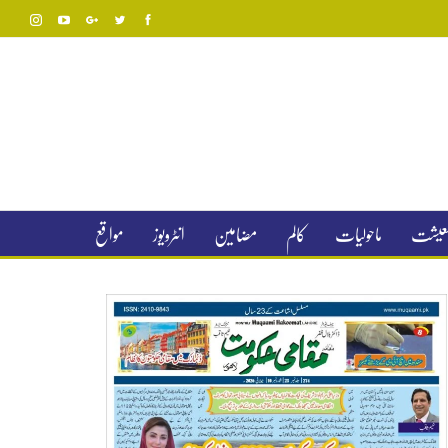
 معیشت
ماحولیات
کالم
مضامین
انٹرویوز
مواقع