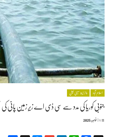
اسلام آباد
واٹر اینڈ سینی ٹیشن
جنوبی کوریا کی مدد سے سی ڈی اے زیرِ زمین پانی کی س
11 نومبر, 2025
On