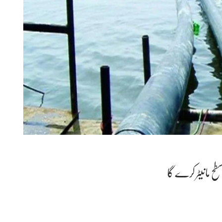
طح مانیٹر کرے گا