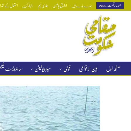
جمعہ, 7 اگست, 2026
ہمارے بارے میں
ادارتی پالیسی
ہماری ٹیم
رابطہ کریں
استعمال کے شرائط
صفحہ اول
بین الاقوامی
قومی
میٹروپولیٹن
سالڈویسٹ منی
کلاسیفائیڈ