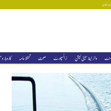
 و ضوابط
جمنٹ
واٹر اینڈ سینی ٹیشن
ٹرانسپورٹ
صحت
تحفظِ عامہ
کاروبار و