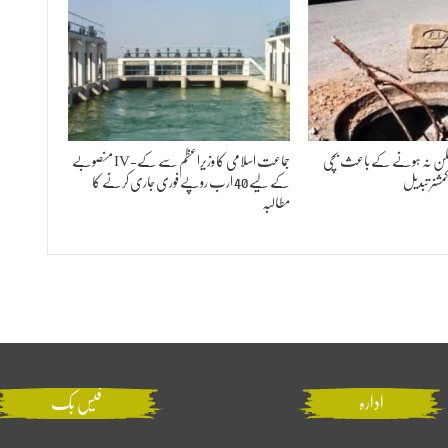
 ڈھکن نہ ہونے کے باعث بچی
جماعت اسلامی کا وزیراعظم سے کے-IV منصوبے
شنر تبدیل
کے لیے 40 ارب روپے فوری جاری کرنے کا
مطالبہ
ادارہ
فیس بک