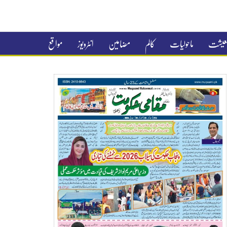
 معیشت
ماحولیات
کالم
مضامین
انٹرویوز
مواقع