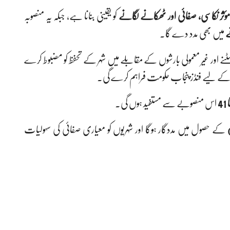
 مؤثر نکاسی، صفائی اور ٹھکانے لگانے
کو یقینی بنانا ہے، جبکہ یہ منصوبہ
ے
میں بھی مدد دے گا۔
ٹنے اور غیر معمولی بارشوں کے مقابلے میں شہر کے تحفظ کو مضبوط کرے
 کے لیے فنڈز پنجاب حکومت فراہم کرے گی۔
اس منصوبے سے مستفید ہوں گی۔
ہوں نے کہا کہ یہ منصوبہ پائیدار ترقیاتی اہداف (SDGs) کے حصول میں مددگار ہوگا اور شہریوں کو معیاری صفائی کی سہولیات