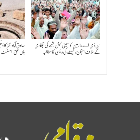
سی ڈی اے ملازمین کا سینی ٹیشن شعبے کی نجکاری
صادق آباد: گٹر کا
کے خلاف احتجاج، فیصلے کی واپسی کا مطالبہ
جاں بحق، اسسٹنٹ کم
کا