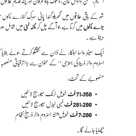
اسکیم، گلشن داداں خان، دھوک بابو عرفان اور چند قدیم علاق
شہر کے باقی علاقوں میں گھریلو گندا پانی سڑک کنارے نالوں می
بڑے نالوں
میں گرتا ہے جو آگے چل کر
نالہ لئی
دیتا ہے۔
ایک سینئر واسا اہلکار نے
ڈان
سے گفتگو کرتے ہوئے بتایا 
اسٹروم واٹر ڈرینز کی بہتری‘‘ کے عنوان سے بڑا ترقیاتی منصوب
منصوبے کے تحت:
71,350 فٹ
طویل ٹرنک سیوریج لائنیں
281,200 فٹ
لمبی لیٹرل سیوریج لائنیں
7,200 فٹ
طویل پختہ اسٹروم واٹر ڈرینج نظام
بچھایا جائے گا۔