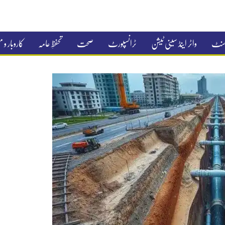
جمنٹ
واٹر اینڈ سینی ٹیشن
ٹرانسپورٹ
صحت
تحفظِ عامہ
کاروبار و