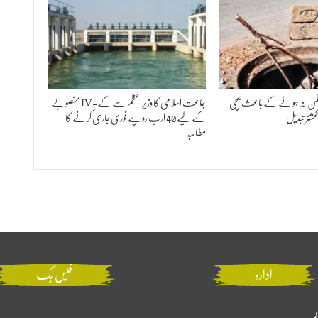
 ڈھکن نہ ہونے کے باعث بچی
جماعت اسلامی کا وزیراعظم سے کے-IV منصوبے
شنر تبدیل
کے لیے 40 ارب روپے فوری جاری کرنے کا
مطالبہ
ادارہ
فیس بک
لم