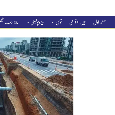
صفحہ اول
بین الاقوامی
قومی
میٹروپولیٹن
سالڈویسٹ منی
کلاسیفائیڈ