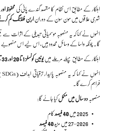
اہلکار کے مطابق اس نظام کا مقصد گندے پانی کی
محفوظ اور
شہری علاقوں میں مون سون کے دوران
اربن فلڈنگ کم کرن
انہوں نے کہا کہ یہ منصوبہ موسمیاتی تبدیلی کے اثرات سے نم
گا۔ چونکہ واسا کے وسائل محدود ہیں، اس لیے اس منصوبے
اہلکار کے مطابق پہلے مرحلے میں
یونین کونسلز 1 تا 20 اور 33 تا 41
ان
فراہم کرے گا۔
منصوبہ
دو سال میں مکمل
کیا جائے گا:
2025 میں
40 فیصد
کام
2026–27 میں مزید
40 فیصد