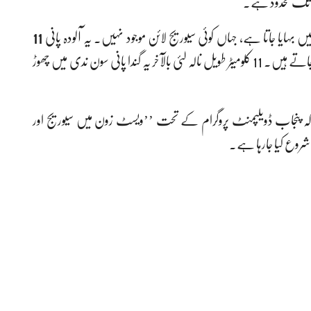
وں تک محدود ہے۔
ں بہایا جاتا ہے، جہاں کوئی سیوریج لائن موجود نہیں۔ یہ آلودہ پانی
11
میں شامل ہوجاتے ہیں۔ 11 کلومیٹر طویل نالہ لئی بالآخر یہ گندا پانی سون ندی میں چھوڑ
کہ پنجاب ڈویلپمنٹ پروگرام کے تحت ’’ویسٹ زون میں سیوریج اور
ہ شروع کیا جارہا ہے۔