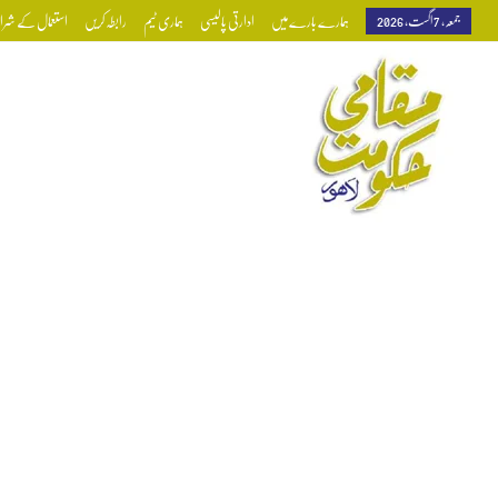
جمعہ, 7 اگست, 2026
ہمارے بارے میں
ادارتی پالیسی
ہماری ٹیم
رابطہ کریں
استعمال کے شرائط