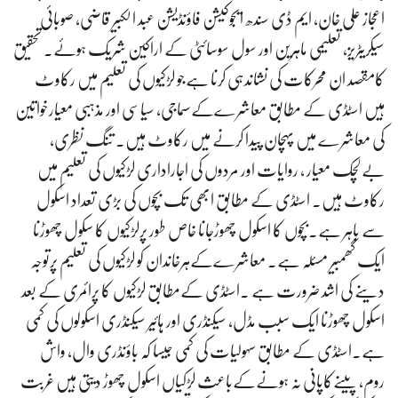
اعجاز علی خان، ایم ڈی سندھ ایجوکیشن فاؤنڈیشن عبد الکبیر قاضی، صوبائی
سیکریٹریز، تعلیمی ماہرین اور سول سوسائٹی کے اراکین شریک ہوئے۔ تحقیق
کامقصد ان محرکات کی نشاندہی کرنا ہےجو لڑکیوں کی تعلیم میں رکاوٹ
ہیں اسٹڈی کے مطابق معاشرےکےسماجی، سیاسی اور مذہبی معیارخواتین
کی معاشرے میں پہچان پیدا کرنے میں رکاوٹ ہیں۔ تنگ نظری،
بےلچک معیار ، روایات اور مردوں کی اجاراداری لڑکیوں کی تعلیم میں
رکاوٹ ہیں. اسٹڈی کے مطابق ابھی تک بچوں کی بڑی تعداد اسکول
سے باہر ہے.بچوں کا اسکول چھوڑجانا خاص طور پرلڑکیوں کا سکول چھوڑنا
ایک گھمبیر مسئلہ ہے۔ معاشرےکےہرخاندان کو لڑکیوں کی تعلیم پرتوجہ
دینے کی اشد ضرورت ہے ۔اسٹڈی کےمطابق لڑکیوں کا پرائمری کے بعد
اسکول چھوڑنا ایک سبب مڈل، سیکنڈری اور ہائیر سیکنڈری اسکولوں کی کمی
ہے.اسٹڈی کے مطابق سہولیات کی کمی جیسا کہ باؤنڈری وال، واش
روم، پینےکاپانی نہ ہونےکےباعث لڑکیاں اسکول چھوڑ دیتی ہیں غربت