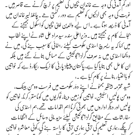
اور کم آمدنی کی وجہ سے خاندان بچیوں کی تعلیم پر خرچ کرنے سے قاصر ہیں.
غربت کی وجہ بھی لڑکیوں کو تعلیم سے دور رکھتی ھے۔چائلڈ لیبر خاندان میں
آمدنی کا ذریعہ ہوتا ہے.اس لیے والدین اپنی بچیوں کو اسکول بھیجنے کے
بجائے کام پر بھیجتے ہیں.وزیراعلیٰ سندھ سیدمراد علی شاہ نےاپنےخطاب
میں کہا کہ یہ ریسرچ اسٹڈی حکومت کیلئے رہنمائی کا سبب بنے گی، میں نے
دیکھا اسٹڈی میں نہ صرف گرلز ایجوکیشن کے مسائل بتائے گئے ہیں بلکہ
ان کا حل بھی بتایا گیا ہے،پاکستان پیپلز پارٹی کا ٹریک ریکارڈ ہے کہ خواتین
کو بااختیار بنانے پر کام کیا ہے۔،
شہید محترمہ بینظیر بھٹو نے اپنے دؤر حکومت میں فرسٹ وومن بینک،
وومن پولیس اسٹیشن، خواتین کو زمین دینا، نوکریوں میں کوٹا مقرر کرنا، خواتین کو
پولیس اور دیگر اداروں میں بھرتی کرنا اہم اقدامات تھے،ہم اسٹڈی کی
سفارشات کے مطابق گرلز ایجوکیشن کیلئے مزید مالی وسائل کے انتظامات
کرینگے،ہماری تعلیم کی ترقی ہماری ترقی کا راستہ بنے گی،کوئی معاشرہ خواتین