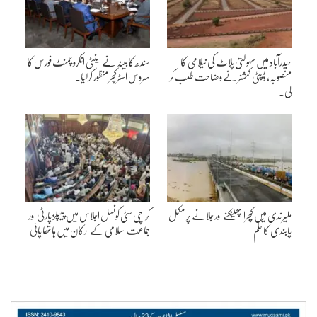
حیدرآباد میں سہولتی پلاٹ کی نیلامی کا
سندھ کابینہ نے اینٹی انکروچمنٹ فورس کا
منصوبہ، ڈپٹی کمشنر نے وضاحت طلب کر
سروس اسٹرکچر منظور کرلیا۔
لی۔
ملیر ندی میں کچرا پھینکنے اور جلانے پر مکمل
کراچی سٹی کونسل اجلاس میں پیپلز پارٹی اور
پابندی کا حکم
جماعت اسلامی کے ارکان میں ہاتھا پائی