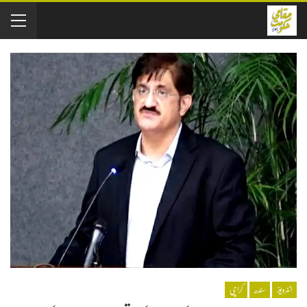
انٹرویوز
سندھ
کراچی