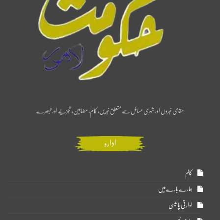
مقامی خبروں اور شہری مسائل سے متعلق خبریں، کالم، مضامین، تجزیے اور تبصرے
ادارہ
کالم
ہمارے بارے میں
ادارتی پالیسی