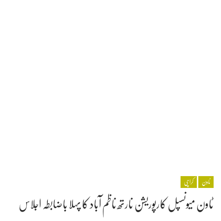
ٹاون
کراچی
ٹاون میونسپل کارپوریشن نارتھ ناظم آباد کا پہلا باضابطہ اجلاس