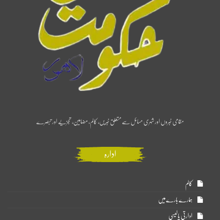
مقامی خبروں اور شہری مسائل سے متعلق خبریں، کالم، مضامین، تجزیے اور تبصرے
ادارہ
کالم
ہمارے بارے میں
ادارتی پالیسی