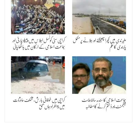
ملیر ندی میں کچرا پھینکنے اور جلانے پر مکمل
کراچی سٹی کونسل اجلاس میں پیپلز پارٹی اور
پابندی کا حکم
جماعت اسلامی کے ارکان میں ہاتھا پائی
جماعت اسلامی کا سندھ سالڈ ویسٹ
کراچی میں طوفانی بارش، مختلف حادثات
مینجمنٹ بورڈ ختم کرنے کا مطالبہ
میں 5 افراد جاں بحق