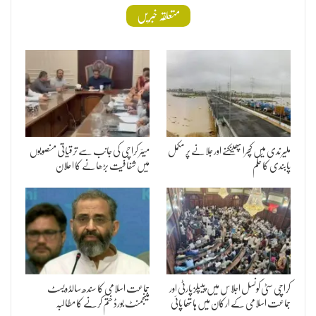
متعلقہ خبریں
ملیر ندی میں کچرا پھینکنے اور جلانے پر مکمل
میئر کراچی کی جانب سے ترقیاتی منصوبوں
پابندی کا حکم
میں شفافیت بڑھانے کا اعلان
کراچی سٹی کونسل اجلاس میں پیپلز پارٹی اور
جماعت اسلامی کا سندھ سالڈ ویسٹ
جماعت اسلامی کے ارکان میں ہاتھا پائی
مینجمنٹ بورڈ ختم کرنے کا مطالبہ