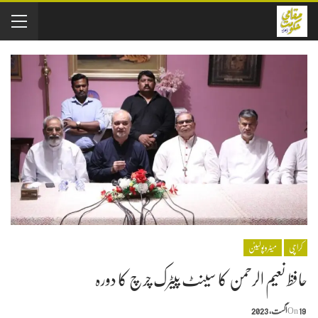
کراچی
میٹروپولیٹن
حافظ نعیم الرحمن کا سینٹ پیٹرک چرچ کا دورہ
19 اگست, 2023
On