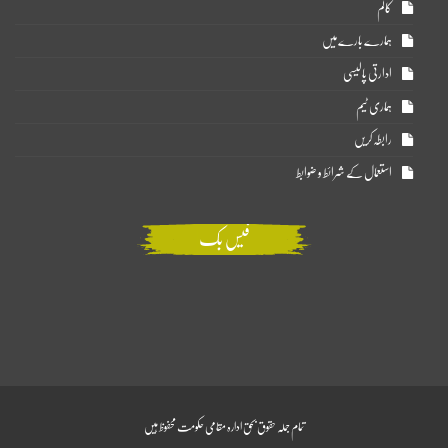
کالم
ہمارے بارے میں
ادارتی پالیسی
ہماری ٹیم
رابطہ کریں
استعمال کے شرائط و ضوابط
فیس بک
تمام جملہ حقوق بحق ادارہ مقامی حکومت محفوظ ہیں