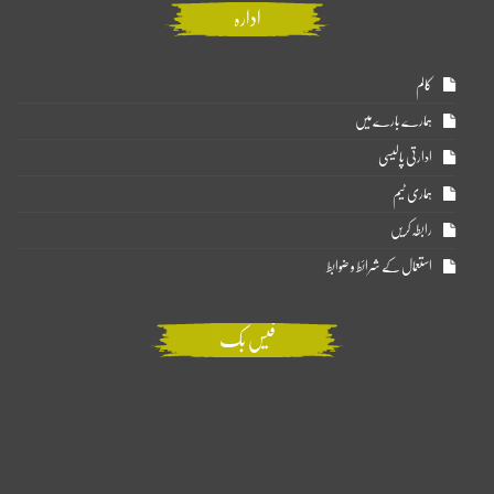
ادارہ
کالم
ہمارے بارے میں
ادارتی پالیسی
ہماری ٹیم
رابطہ کریں
استعمال کے شرائط و ضوابط
فیس بک