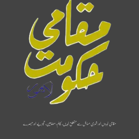
مقامی خبروں اور شہری مسائل سے متعلق خبریں، کالم، مضامین، تجزیے اور تبصرے