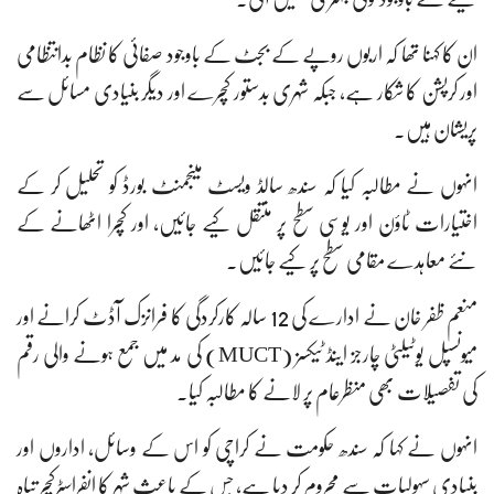
ان کا کہنا تھا کہ اربوں روپے کے بجٹ کے باوجود صفائی کا نظام بدانتظامی
اور کرپشن کا شکار ہے، جبکہ شہری بدستور کچرے اور دیگر بنیادی مسائل سے
پریشان ہیں۔
انہوں نے مطالبہ کیا کہ سندھ سالڈ ویسٹ مینجمنٹ بورڈ کو تحلیل کر کے
اختیارات ٹاؤن اور یوسی سطح پر منتقل کیے جائیں، اور کچرا اٹھانے کے
نئے معاہدے مقامی سطح پر کیے جائیں۔
منعم ظفر خان نے ادارے کی 12 سالہ کارکردگی کا فرانزک آڈٹ کرانے اور
میونسپل یوٹیلٹی چارجز اینڈ ٹیکسز (MUCT) کی مد میں جمع ہونے والی رقم
کی تفصیلات بھی منظرعام پر لانے کا مطالبہ کیا۔
انہوں نے کہا کہ سندھ حکومت نے کراچی کو اس کے وسائل، اداروں اور
بنیادی سہولیات سے محروم کر دیا ہے، جس کے باعث شہر کا انفراسٹرکچر تباہ