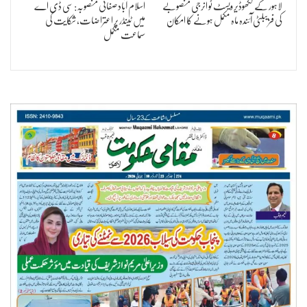
لاہور کے لکھوڈیر ویسٹ ٹو انرجی منصوبے
اسلام آباد صفائی منصوبہ: سی ڈی اے
کی فزیبلٹی آئندہ ماہ مکمل ہونے کا امکان
میں ٹینڈر پر اعتراضات، شکایت کی
سماعت مکمل