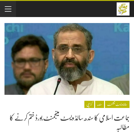
سالڈویسٹ منیجمنٹ
سندھ
کراچی
جماعت اسلامی کا سندھ سالڈ ویسٹ مینجمنٹ بورڈ ختم کرنے کا
مطالبہ