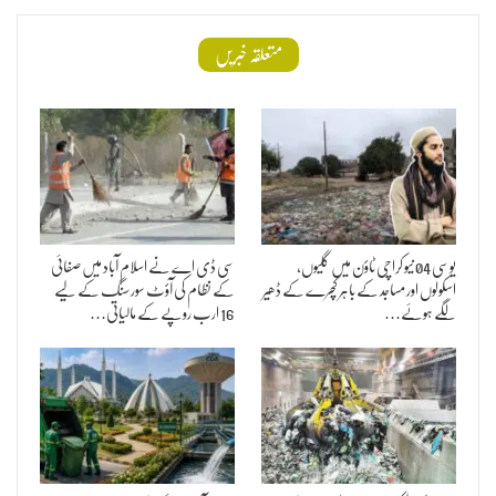
متعلقہ خبریں
یوسی 04 نیو کراچی ٹاؤن میں گلیوں،
سی ڈی اے نے اسلام آباد میں صفائی
اسکولوں اور مساجد کے باہر کچرے کے ڈھیر
کے نظام کی آؤٹ سورسنگ کے لیے
لگے ہوئے…
16 ارب روپے کے مالیاتی…