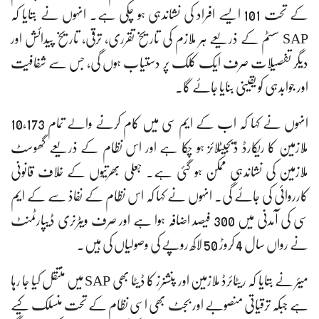
کے تحت 101 ایسے افراد کی نشاندہی ہو چکی ہے۔ انہوں نے بتایا کہ
SAP سسٹم کے ذریعے ہر ملازم کی تاریخ تقرری، ترقی، تاریخ پیدائش اور
دیگر تفصیلات صرف ایک کلک پر دستیاب ہوں گی، جس سے شفافیت
اور جوابدہی کو یقینی بنایا جائے گا۔
انہوں نے کہا کہ اب کے ایم سی میں کام کرنے والے تمام 10,173
ملازمین کا ریکارڈ ڈیجیٹلائز ہو چکا ہے اور اس نظام کے ذریعے گھوسٹ
ملازمین کی نشاندہی ممکن ہو گئی ہے۔ جعلی بھرتیوں کے خلاف قانونی
کارروائی کی جائے گی۔ انہوں نے کہا کہ اس نظام کے نفاذ سے کے ایم
سی کی آمدنی میں 300 فیصد اضافہ ہوا ہے اور صرف ویٹرنری ڈیپارٹمنٹ
نے رواں سال 4 کروڑ 50 لاکھ روپے کی وصولیاں کی ہیں۔
میئر نے بتایا کہ ریٹائرڈ ملازمین اور پنشنرز کا ڈیٹا بھی SAP میں منتقل کیا جا رہا
ہے جبکہ ترقیاتی منصوبے اور بجٹ بھی اسی نظام کے تحت منسلک کیے