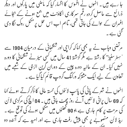
جا رہے ہیں۔ انہوں نے افسوس کا اظہار کیا کہ ماضی میں پارکوں اور دیگر
ذرائع سے حاصل کردہ رقم سرکاری اکاؤنٹ میں جمع ہونے کے بجائے
افسران کے حوالے کی جاتی تھی، تاہم اب اس عمل پر مکمل روک لگا دی
گئی ہے۔
مرتضیٰ وہاب نے یہ بھی کہا کہ کراچی اور شنگھائی کے درمیان 1984 سے
"سِسٹر سٹیز” کا رشتہ ہے مگر گزشتہ 41 سال میں کسی میئر نے شنگھائی کا دورہ
نہیں کیا۔ ان کے حالیہ دورہ چین کے دوران گرین انرجی کے شعبے میں
تعاون کے لیے ایک مشترکہ ورکنگ گروپ قائم کیا گیا ہے۔
انہوں نے شہر کے پانی کی پائپ لائنوں کی خستہ حالی کا ذکر کرتے ہوئے کہا
کہ 69 سال پرانی لائنیں آئے روز پھٹ جاتی ہیں۔ 84 انچ کی مرکزی لائن
کی مرمت پر کام جاری ہے جو 90 گھنٹوں میں مکمل ہونے کی توقع ہے۔
ریڈ لائن منصوبے پر بھی پیش رفت جاری ہے اور امید ہے کہ آئندہ دو