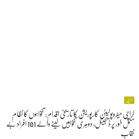
کراچی
کراچی میٹروپولیٹن کارپوریشن کا تاریخی اقدام: تنخواہوں کا نظام
مکمل طور پر ڈیجیٹل، دوہری تنخواہیں لینے والے 101 افراد بے
نقاب