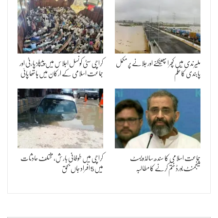
ملیر ندی میں کچرا پھینکنے اور جلانے پر مکمل
کراچی سٹی کونسل اجلاس میں پیپلز پارٹی اور
پابندی کا حکم
جماعت اسلامی کے ارکان میں ہاتھا پائی
جماعت اسلامی کا سندھ سالڈ ویسٹ
کراچی میں طوفانی بارش، مختلف حادثات
مینجمنٹ بورڈ ختم کرنے کا مطالبہ
میں 5 افراد جاں بحق