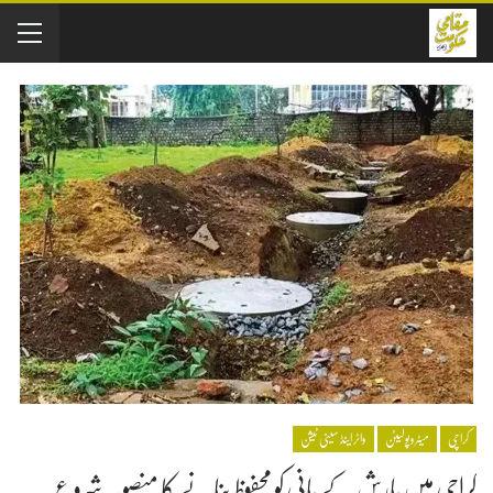
کراچی
میٹروپولیٹن
واٹر اینڈ سینی ٹیشن
کراچی میں بارش کے پانی کو محفوظ بنانے کا منصوبہ شروع