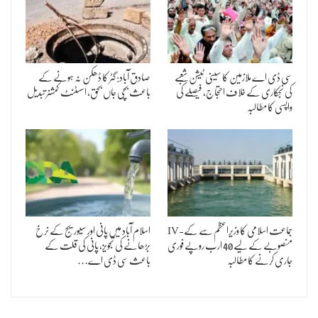
سی ڈی اے ملازمین کا سینی ٹیشن شعبے
صادق آباد: گٹر کا ڈھکن نہ ہونے کے
کی نجکاری کے خلاف احتجاج، فیصلے کی
باعث بچی جاں بحق، اسسٹنٹ کمشنر تبدیل
واپسی کا مطالبہ
جماعت اسلامی کا وزیراعظم سے کے-IV
اسلام آباد میں پانی اور سیوریج کے نرخ
منصوبے کے لیے 40 ارب روپے فوری
بڑھانے کی تجویز، پانی کی قلت کے
جاری کرنے کا مطالبہ
باعث سی ڈی اے…