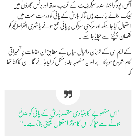
آفس، پولو گراؤنڈ، سندھ سیکریٹریٹ کے قریب علاقہ اور برنس گارڈن میں
ٹینک بنائے جا رہے ہیں تاکہ بارش کے پانی کو درست سمت میں
استعمال کیا جا سکے اور مرکزی سڑکوں پر پانی جمع ہونے یا شہری انفراسٹرکچر کو
نقصان پہنچنے سے بچایا جا سکے۔
کے ایم سی کے ترجمان دانیال سیال کے مطابق ان مقامات پر تعمیراتی
کام شروع ہو چکا ہے اور یہ منصوبہ جلد :مکمل کر لیا جائے گا۔ ان کا کہنا تھا
کہ
"اس منصوبے کا بنیادی مقصد بارش کے پانی کو ضائع
ہونے سے بچا کر اس کا مؤثر استعمال یقینی بنانا ہے۔”