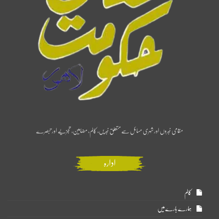
مقامی خبروں اور شہری مسائل سے متعلق خبریں، کالم، مضامین، تجزیے اور تبصرے
ادارہ
کالم
ہمارے بارے میں