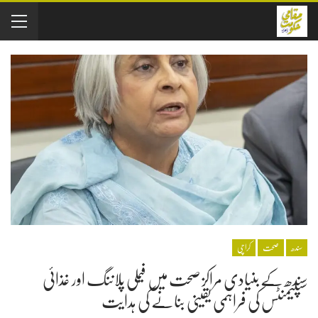
سندھ
صحت
کراچی
سندھ کے بنیادی مراکز صحت میں فیملی پلاننگ اور غذائی
سپلیمنٹس کی فراہمی یقینی بنانے کی ہدایت