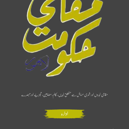
مقامی خبروں اور شہری مسائل سے متعلق خبریں، کالم، مضامین، تجزیے اور تبصرے
ادارہ