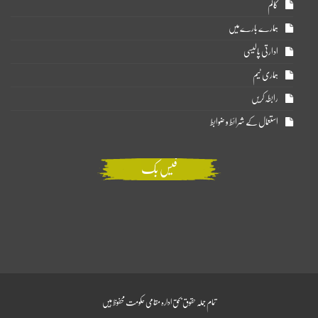
کالم
ہمارے بارے میں
ادارتی پالیسی
ہماری ٹیم
رابطہ کریں
استعمال کے شرائط و ضوابط
فیس بک
تمام جملہ حقوق بحق ادارہ مقامی حکومت محفوظ ہیں