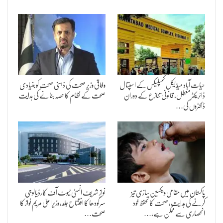
حیات آباد میڈیکل کمپلیکس کے اسپتال
وفاقی وزیر صحت کی ذہنی صحت کو بنیادی
ڈائریکٹر معطل، قانونی تنازع کے دوران
صحت کے نظام کا حصہ بنانے کی ہدایت
ڈاکٹروں کی…
پاکستان میں مقامی ویکسین سازی تیز
نواز شریف انسٹی ٹیوٹ آف کارڈیالوجی
کرنے کی ہدایت، صحت کا تحفظ خود
سرگودھا کا افتتاح جلد، وزیراعلیٰ مریم نواز کا
انحصاری سے ممکن ہے،…
صحت…