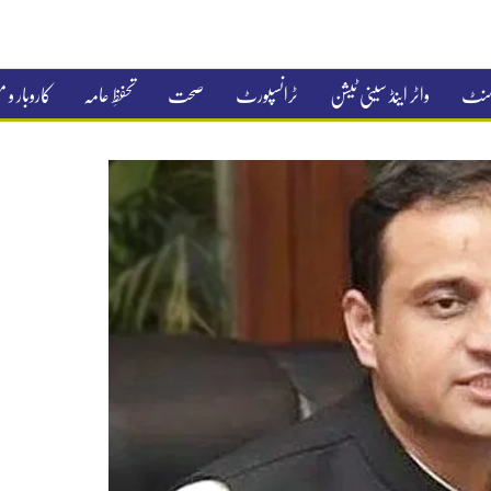
جمنٹ
واٹر اینڈ سینی ٹیشن
ٹرانسپورٹ
صحت
تحفظِ عامہ
کاروبار و