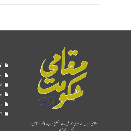
کا
ہم
اد
ہم
را
اس
مقامی خبروں اور شہری مسائل سے متعلق خبریں، کالم، مضامین،
تجزیے اور تبصرے