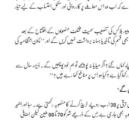
 ہے کہ اب وہ اس معاملے پر کارروائی اور مکمل احتساب کے لیے تیار
یں سیوریج سسٹم کی بحالی اور پیور بلاکس کی تنصیب سمیت مختلف منصوبوں کے افتتاح کے بعد
ی قسم کی تاخیر یا بہانہ برداشت نہیں کریں گے اور ’’ٹاؤن انتظامیہ کی
ٹاؤن چیئرمینوں سے پوچھیں کہ 14 ارب روپے کہاں گئے؟ اگر میڈیا نہ پوچھے تو ہم خود پوچھیں گے۔ ڈیڑھ سال سے
رکھا گیا ہے؟ کیا وہ اس پر منافع کھا رہے ہیں؟‘‘
ں گے‘
انہوں نے کہا کہ دوسری جانب کے ایم سی رواں سال شہر کی ترقی پر 30 ارب روپے خرچ کرنے کا منصوبہ رکھتی ہے۔ سبا اور اجمیر
نگری پمپنگ اسٹیشنز کے ٹینڈرز مکمل ہو چکے ہیں جبکہ ایسا منصوبہ بھی جاری ہے جس کے ذریعے شہر کو 70 تا 80 ملین گیلن اضافی