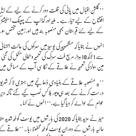
’’گلشنِ اقبال میں پانی کی قلت دور کرنے کے لیے کے ایل ایس
کے لیے نئے قبرستان بھی منصوبہ بند ہیں اور زمین مختص ہو
مین ہولز کی تعمیر نے علاقے کے نکاسی آب کے مسائل میں ن
’’یہ منصوبہ علاقے کے بنیادی ڈھانچے میں بہتری لا کر شہریوں 
درست کرنے کے بعد ہی پیور بلاکس نصب کیے گئے تاکہ دیرپا 
عوام کے حوالے کر دیا گیا ہے،‘‘ انہوں نے کہا۔
میئر نے مزید بتایا کہ 2020 کی بارشوں میں 
حالیہ بارشوں کے دوران یوسف گوٹھ محفوظ رہا۔ ’’علاقے کے ع