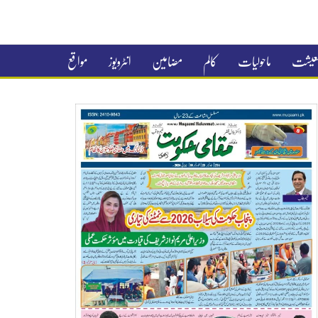
 معیشت
ماحولیات
کالم
مضامین
انٹرویوز
مواقع