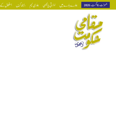
جمعرات, 6 اگست, 2026
ہمارے بارے میں
ادارتی پالیسی
ہماری ٹیم
رابطہ کریں
استعمال کے ش