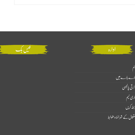
ادارہ
فیس بک
لم
ارے بارے میں
ارتی پالیسی
اری ٹیم
بطہ کریں
تعمال کے شرائط و ضوابط