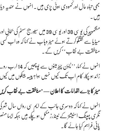
بھی تباہ حال اور کھودی ہوئی پڑی ہیں۔ انہوں نے عندیہ دیا
ہیں۔
منگھوپیر کی یو سی 38 اور یو سی 39 م
میڈیا سے گفتگو کرتے ہوئے میئر وہاب نے کہا کہ وہ اب کسی بھ
منافقت بے نقاب‘‘ کریں گے۔
انہوں نے کہا، ’’
زائد ہو چکا، کام اب تک کیوں نہیں ہوا؟ پیسہ بینکوں میں کیوں 
میئر کا بڑے اقدامات کا اعلان — ’منافقت بے نقاب کری
پانی فراہم کیا جائے گا۔