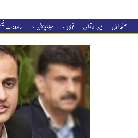
صفحہ اول
بین الاقوامی
قومی
میٹروپولیٹن
سالڈویسٹ منی
کلاسیفائیڈ