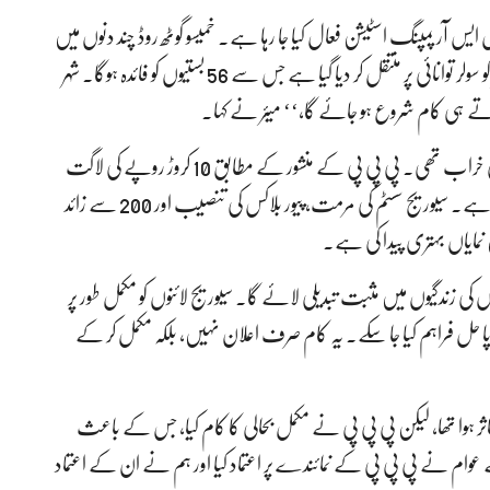
 آر پمپنگ اسٹیشن فعال کیا جا رہا ہے۔ خمیسو گوٹھ روڈ چند دنوں میں
افتتاح کے لیے تیار ہے۔ ملیر اور گڈاپ کے پمپنگ اسٹیشنز کو سولر توانائی پر منتقل کر دیا گیا ہے جس سے 56 بستیوں کو فائدہ ہوگا۔ شہر
تے ہی کام شروع ہو جائے گا،‘‘ میئر نے کہا۔
انہوں نے بتایا کہ منگھوپیر کی یو سیز میں سڑکوں کی حالت انتہائی خراب تھی۔ پی پی پی کے منشور کے مطابق 10 کروڑ روپے کی لاگت
سے 1 لاکھ 10 ہزار مربع فٹ سڑک کی تعمیر و بحالی مکمل کی گئی ہے۔ سیوریج سسٹم کی مرمت، پیور بلاکس کی تنصیب اور 200 سے زائد
مایاں بہتری پیدا کی ہے۔
کی زندگیوں میں مثبت تبدیلی لائے گا۔ سیوریج لائنوں کو مکمل طور پر
حل فراہم کیا جا سکے۔ یہ کام صرف اعلان نہیں، بلکہ مکمل کر کے
یوسف گوٹھ شدید متاثر ہوا تھا، لیکن پی پی پی نے مکمل بحالی کا کام کیا، جس کے باعث
وام نے پی پی پی کے نمائندے پر اعتماد کیا اور ہم نے ان کے اعتماد