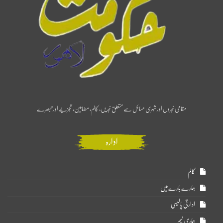
مقامی خبروں اور شہری مسائل سے متعلق خبریں، کالم، مضامین، تجزیے اور تبصرے
ادارہ
کالم
ہمارے بارے میں
ادارتی پالیسی
ہماری ٹیم