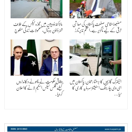
مضبوط مقامی صنعت پاکستان کی معاشی
مالاکنڈ ڈویژن میں مجوزہ ٹیکس کے خلاف
ترقی کے لیے ناگزیر ہے، اعظم نذیر تارڑ
شٹر ڈاؤن ہڑتال، معمولاتِ زندگی مفلوج
الیکٹرک گاڑیوں کا بڑھتا رجحان: پاکستان میں
وفاقی حکومت نے چھوٹے دکانداروں
ای وی چارجنگ اسٹیشنز سرمایہ کاری کا
کیلئے فکس ٹیکس اسکیم لانے کا اعلان
نیا…
کردیا۔