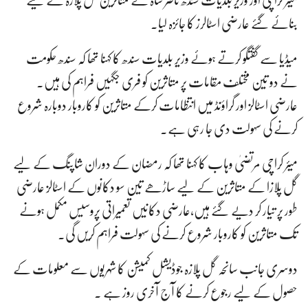
میئر کراچی اور وزیر بلدیات سندھ ناصر شاہ نے متاثرین گل پلازہ کے لیے
بنائے گئے عارضی اسٹالرز کا جائزہ لیا۔
میڈیا سے گفتگو کرتے ہوئے وزیر بلدیات سندھ کا کہنا تھا کہ سندھ حکومت
نے دو تین مختلف مقامات پر متاثرین کو فری جگہیں فراہم کی ہیں۔
عارضی اسٹالز اور گراؤنڈ میں انتظامات کرکے متاثرین کو کاروبار دوبارہ شروع
کرنے کی سہولت دی جا رہی ہے۔
میئر کراچی مرتضیٰ وہاب کا کہنا تھا کہ رمضان کے دوران شاپنگ کے لیے
گل پلازا کے متاثرین کے لیے ساڑھے تین سو دکانوں کے اسٹالز عارضی
طور پر تیار کر دیے گئے ہیں،عارضی دکانیں تعمیراتی پروسیس مکمل ہونے
تک متاثرین کو کاروبار شروع کرنے کی سہولت فراہم کریں گی۔
دوسری جانب سانحہ گل پلازہ جوڈیشل کمیشن کا شہریوں سے معلومات کے
حصول کے لیے رجوع کرنے کا آج آخری روز ہے ۔