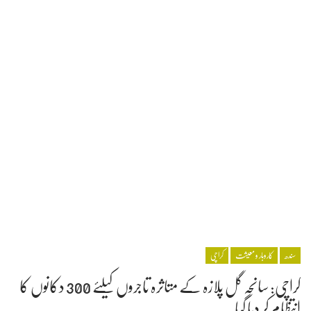
سندھ
کاروبار و معیشت
کراچی
کراچی: سانحہ گل پلازہ کے متاثرہ تاجروں کیلئے 300 دکانوں کا
انتظام کر دیا گیا