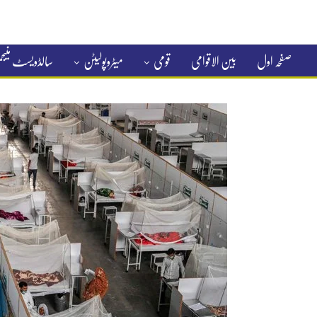
صفحہ اول
بین الاقوامی
قومی
میٹروپولیٹن
سالڈویسٹ منی
کلاسیفائیڈ