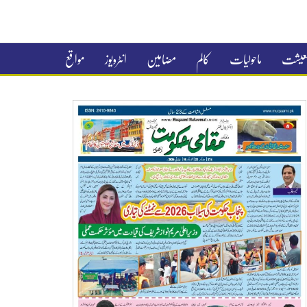
 معیشت
ماحولیات
کالم
مضامین
انٹرویوز
مواقع