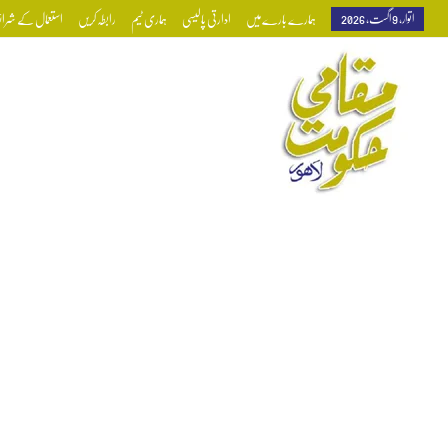
اتوار, 9 اگست, 2026
ہمارے بارے میں
ادارتی پالیسی
ہماری ٹیم
رابطہ کریں
استعمال کے شرائط