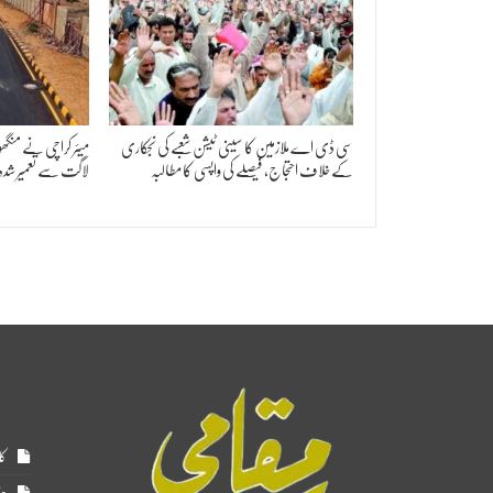
سی ڈی اے ملازمین کا سینی ٹیشن شعبے کی نجکاری
کے خلاف احتجاج، فیصلے کی واپسی کا مطالبہ
لاگت سے تعمیر شد
کا
ہم