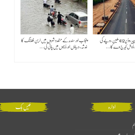
میئر کراچی نے منگھوپیر روڈ پر 412 ملین روپے کی
پنجاب اور سندھ کے متعدد شہروں میں اربن فلڈنگ کا
ہ ڈوئل کیرج وے کا…
خدشہ، دریاؤں اور ڈیموں میں پانی کی…
ادارہ
فیس بک
لم
ارے بارے میں