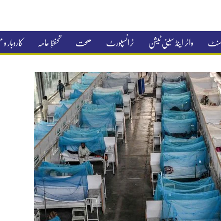
جمنٹ
واٹر اینڈ سینی ٹیشن
ٹرانسپورٹ
صحت
تحفظِ عامہ
کاروبار و