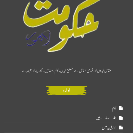
مقامی خبروں اور شہری مسائل سے متعلق خبریں، کالم، مضامین، تجزیے اور تبصرے
ادارہ
کالم
ہمارے بارے میں
ادارتی پالیسی