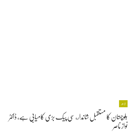
لاہور
بلوچستان کا مستقبل شاندار، سی پیک بڑی کامیابی ہے، ڈاکٹر
نواز ناصر