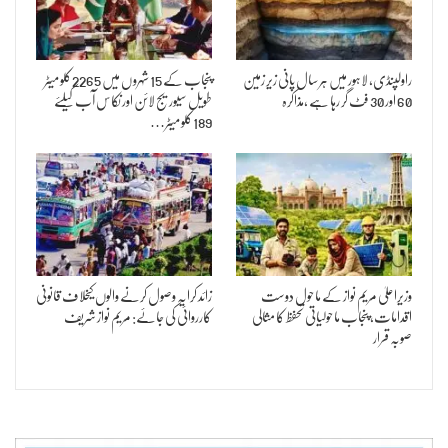
راولپنڈی، لاہور میں ہر سال پانی زیر زمین
پنجاب کے 15 شہرو ں میں 2265کلو میٹر
60 اور 30 فٹ گر رہا ہے ،مذاکرہ
طویل سیوریج لائن اور نکاس آب کیلئے
189کلو میٹر…
وزیراعلیٰ مریم نواز کے ماحول دوست
زائد کرایہ وصول کرنے والوں کیخلاف قانونی
اقدامات، پنجاب ماحولیاتی تحفظ کا مثالی
کارروائی کی جائے: مریم نواز شریف
صوبہ قرار