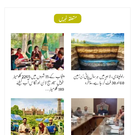
متعلقہ خبریں
راولپنڈی، لاہور میں ہر سال پانی زیر زمین
پنجاب کے 15 شہرو ں میں 2265کلو میٹر
60 اور 30 فٹ گر رہا ہے ،مذاکرہ
طویل سیوریج لائن اور نکاس آب کیلئے
189کلو میٹر…