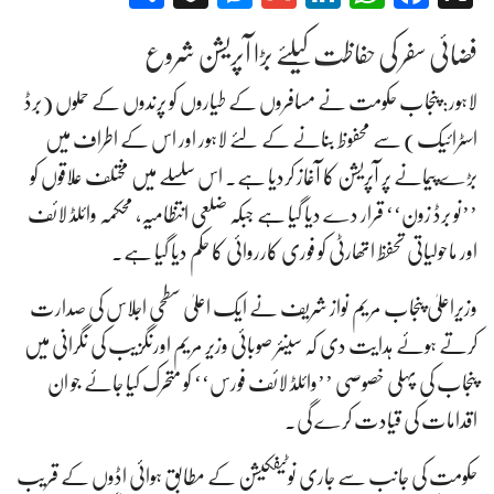
فضائی سفر کی حفاظت کیلئے بڑا آپریشن شروع
لاہور: پنجاب حکومت نے مسافروں کے طیاروں کو پرندوں کے حملوں (برڈ
اسٹرائیک) سے محفوظ بنانے کے لئے لاہور اور اس کے اطراف میں
بڑے پیمانے پر آپریشن کا آغاز کردیا ہے۔ اس سلسلے میں مختلف علاقوں کو
’’نو برڈ زون‘‘ قرار دے دیا گیا ہے جبکہ ضلعی انتظامیہ، محکمہ وائلڈ لائف
اور ماحولیاتی تحفظ اتھارٹی کو فوری کارروائی کا حکم دیا گیا ہے۔
وزیراعلیٰ پنجاب مریم نواز شریف نے ایک اعلیٰ سطحی اجلاس کی صدارت
کرتے ہوئے ہدایت دی کہ سینئر صوبائی وزیر مریم اورنگزیب کی نگرانی میں
پنجاب کی پہلی خصوصی ’’وائلڈ لائف فورس‘‘ کو متحرک کیا جائے جو ان
اقدامات کی قیادت کرے گی۔
حکومت کی جانب سے جاری نوٹیفکیشن کے مطابق ہوائی اڈوں کے قریب