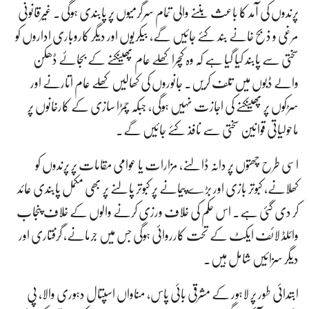
پرندوں کی آمد کا باعث بننے والی تمام سرگرمیوں پر پابندی ہوگی۔ غیرقانونی
مرغی و ذبح خانے بند کئے جائیں گے، بیکریوں اور دیگر کاروباری اداروں کو
سختی سے پابند کیا گیا ہے کہ وہ کچرا کھلے عام پھینکنے کے بجائے ڈھکن
والے ڈبوں میں تلف کریں۔ جانوروں کی کھالیں کھلے عام اتارنے اور
سڑکوں پر پھینکنے کی اجازت نہیں ہوگی، جبکہ چمڑا سازی کے کارخانوں پر
ماحولیاتی قوانین سختی سے نافذ کئے جائیں گے۔
اسی طرح چھتوں پر دانہ ڈالنے، مزارات یا عوامی مقامات پر پرندوں کو
کھلانے، کبوتر بازی اور بڑے پیمانے پر کبوتر پالنے پر بھی مکمل پابندی عائد
کر دی گئی ہے۔ اس حکم کی خلاف ورزی کرنے والوں کے خلاف پنجاب
وائلڈ لائف ایکٹ کے تحت کارروائی ہوگی جس میں جرمانے، گرفتاری اور
دیگر سزائیں شامل ہیں۔
ابتدائی طور پر لاہور کے مشرقی بائی پاس، مناواں اسپتال دہوری والا، پی