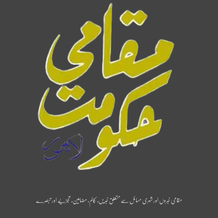
مقامی خبروں اور شہری مسائل سے متعلق خبریں، کالم، مضامین، تجزیے اور تبصرے