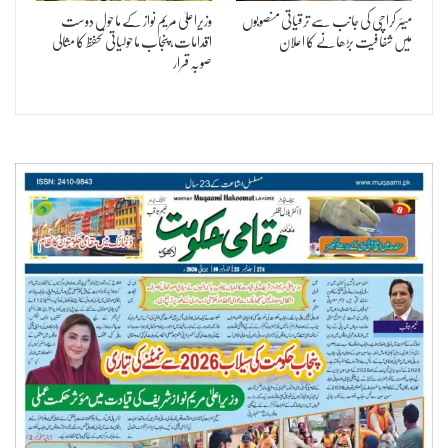
میئر کراچی کی جانب سے ترقیاتی منصوبوں
وزیراعلیٰ مریم نواز کے ماحول دوست
میں شفافیت بڑھانے کا اعلان
اقدامات، پنجاب ماحولیاتی تحفظ کا مثالی
صوبہ قرار