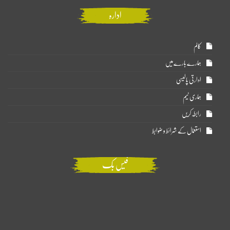
ادارہ
کالم
ہمارے بارے میں
ادارتی پالیسی
ہماری ٹیم
رابطہ کریں
استعمال کے شرائط و ضوابط
فیس بک