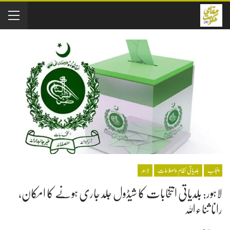
پنجاب
بلدیاتی نظام واصلاحات
لاہور
لاہور: بلدیاتی انتخابات کا شیڈول جلد جاری ہونے کا امکان،
رانا ثناءاللہ