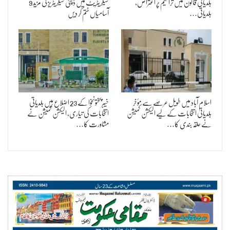
بلدیاتی قانون میں ترامیم پر اعتراض،
سیکریٹریٹ میں ڈپٹی سیکریٹریز کی مزید 9
بلدیاتی…
آسامیاں ختم کر دیں
اسلام آباد میں طویل عرصے سے مؤخر
خیبرپختونخوا کے 23 اضلاع میں بلدیاتی
بلدیاتی انتخابات کے لیے الیکشن کمیشن
انتخابات کی تیاری، الیکشن کمیشن نے
نے حلقہ بندی کا…
مشاورت کا…