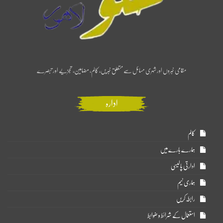
مقامی خبروں اور شہری مسائل سے متعلق خبریں، کالم، مضامین، تجزیے اور تبصرے
ادارہ
کالم
ہمارے بارے میں
ادارتی پالیسی
ہماری ٹیم
رابطہ کریں
استعمال کے شرائط و ضوابط