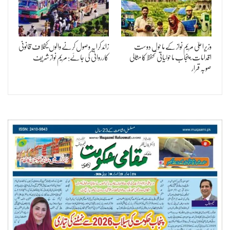
وزیراعلیٰ مریم نواز کے ماحول دوست
زائد کرایہ وصول کرنے والوں کیخلاف قانونی
اقدامات، پنجاب ماحولیاتی تحفظ کا مثالی
کارروائی کی جائے: مریم نواز شریف
صوبہ قرار