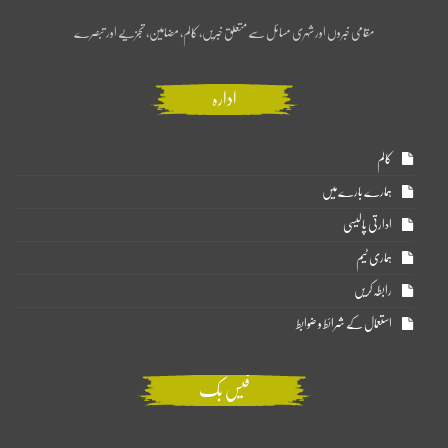
مقامی خبروں اور شہری مسائل سے متعلق خبریں، کالم، مضامین، تجزیے اور تبصرے
ادارہ
کالم
ہمارے بارے میں
ادارتی پالیسی
ہماری ٹیم
رابطہ کریں
استعمال کے شرائط و ضوابط
فیس بک