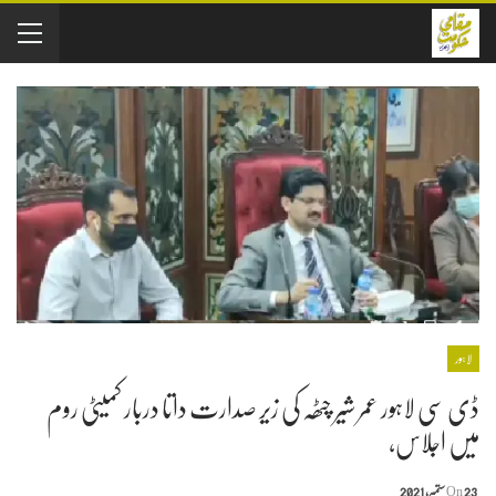
لاہور
ڈی سی لاہور عمر شیر چٹھہ کی زیر صدارت داتا دربار کمیٹی روم
میں اجلاس،
23 ستمبر, 2021
On