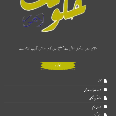
مقامی خبروں اور شہری مسائل سے متعلق خبریں، کالم، مضامین، تجزیے اور تبصرے
ادارہ
کالم
ہمارے بارے میں
ادارتی پالیسی
ہماری ٹیم
رابطہ کریں