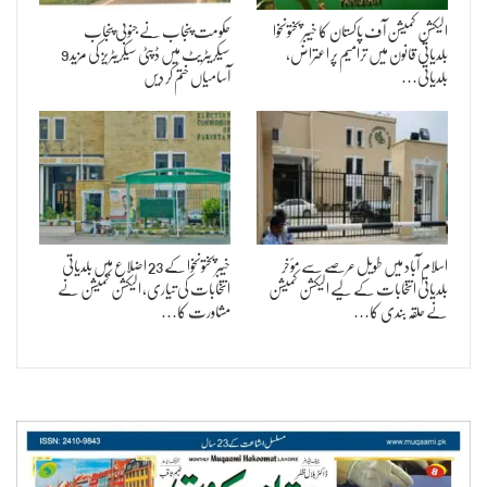
الیکشن کمیشن آف پاکستان کا خیبر پختونخوا
حکومت پنجاب نے جنوبی پنجاب
بلدیاتی قانون میں ترامیم پر اعتراض،
سیکریٹریٹ میں ڈپٹی سیکریٹریز کی مزید 9
بلدیاتی…
آسامیاں ختم کر دیں
اسلام آباد میں طویل عرصے سے مؤخر
خیبرپختونخوا کے 23 اضلاع میں بلدیاتی
بلدیاتی انتخابات کے لیے الیکشن کمیشن
انتخابات کی تیاری، الیکشن کمیشن نے
نے حلقہ بندی کا…
مشاورت کا…