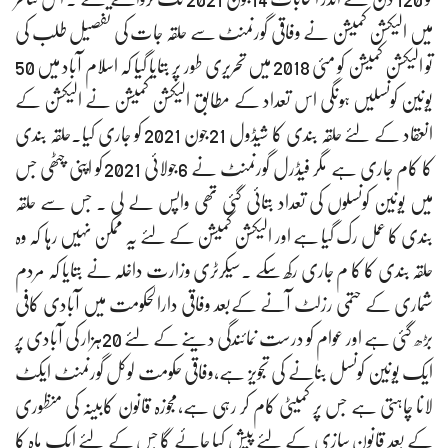
میں الیکشن کمیشن نے وفاقی گورنمنٹ سے حلقہ جات کی تفصیل طلب کی
تو الیکشن کمیشن کو مئی 2018 میں تحریری طور پر بتایا گیا کہ اسلام آباد میں 50
یونین کونسلیں ہونگی اس تعداد کے مطابق الیکشن کمیشن نے الیکشن کے
انعقاد کے لئے حلقہ بندی کا شیڈول 21جون 2021 کو جاری کیا۔حلقہ بندی
کا کام جاری ہے مگر فیڈرل گورنمنٹ نے 6جولائی 2021کو اپنی چٹھی جس
میں یونین کونسلوں کی تعداد بتائی گئی تھی واپس لے لی ۔ جس سے حلقہ
بندی کا عمل رک گیا ہے اور الیکشن کمیشن کے لئے یہ ممکن نہیں رہا کہ وہ
حلقہ بندی کا کا م جاری رکھ سکے ۔سیکرٹری وزارت داخلہ نے بتایا کہ مردم
شماری کے حتمی رزلٹ آنے کےبعد وفاقی دارالحکومت میں آبادی کافی
بڑھ گئی ہے اور عوام کو درست نمائندگی دینے کے لئے 20ہزار کی آبادی پر
ایک یونین کونسل بنانے کی تجویز ہے،وفاقی حکومت لوکل گورنمنٹ ایکٹ
لانا چاہتی ہے جس پر کمیٹی کام کر رہی ہے،مجوزہ قانون کابینہ کی منظوری
کے بعد قانون سازی کے لئے پیش کیا جائے گا جس کے لئے ایک ماہ کا