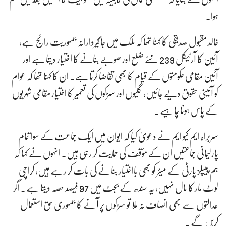
ہوا۔
خالد مقبول صدیقی کا کہنا تھا کہ ملک میں جاگیردارانہ جمہوریت رائج ہے،
آئین کا آرٹیکل 239 نئے ضلع اور صوبے بنانے کا اختیار دیتا ہے اور
آئین مقامی حکومتوں کے قیام کا بھی تقاضا کرتا ہے۔ ان کا کہنا تھا کہ عوام
کو آئینی حقوق دیے جائیں، گلیوں اور سڑکوں کی تعمیر کا اختیار مقامی شہریوں
کے پاس ہونا چاہیے۔
سربراہ ایم کیو ایم نے دعویٰ کیا کہ ایوان میں ایک جماعت کے سوا تمام
پارلیمانی جماعتیں ان کے مؤقف کی حمایت کر رہی ہیں۔ انہوں نے کہا کہ
ہم پیپلز پارٹی کے میئر کو بھی بااختیار بنانے کی بات کر رہے ہیں، کراچی
لوٹ مار کا مال نہیں، یہ سندھ کے بجٹ میں 97 فیصد حصہ دیتا ہے۔ اگر
عدالتوں سے بھی انصاف نہ ملا تو سڑکوں پر آنے کا جمہوری حق استعمال
کریں گے۔