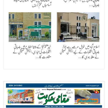
بلدیاتی…
آسامیاں ختم کر دیں
اسلام آباد میں طویل عرصے سے مؤخر
خیبرپختونخوا کے 23 اضلاع میں بلدیاتی
بلدیاتی انتخابات کے لیے الیکشن کمیشن
انتخابات کی تیاری، الیکشن کمیشن نے
نے حلقہ بندی کا…
مشاورت کا…