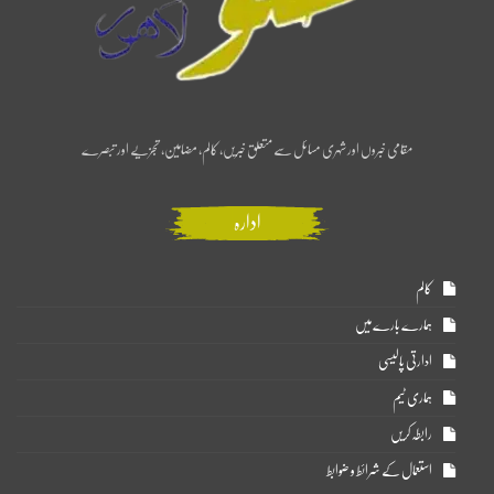
مقامی خبروں اور شہری مسائل سے متعلق خبریں، کالم، مضامین، تجزیے اور تبصرے
ادارہ
کالم
ہمارے بارے میں
ادارتی پالیسی
ہماری ٹیم
رابطہ کریں
استعمال کے شرائط و ضوابط