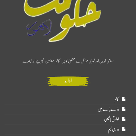
مقامی خبروں اور شہری مسائل سے متعلق خبریں، کالم، مضامین، تجزیے اور تبصرے
ادارہ
کالم
ہمارے بارے میں
ادارتی پالیسی
ہماری ٹیم