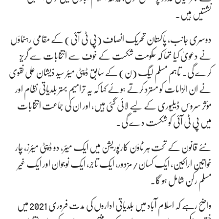
نشستیں ہیں۔
دوسری جانب، پاکستان تحریک انصاف (پی ٹی آئی) کے مقامی رہنماؤں
نے دعویٰ کیا تھا کہ حکومت شکست کے خوف سے انتخابات سے گریز
کرے گی۔ تاہم مسلم لیگ (ن) کے سابق ڈپٹی میئر سید ذیشان علی نقوی
نے ان الزامات کو مسترد کرتے ہوئے کہا کہ یہ ترامیم بہتر بلدیاتی نظام اور
مؤثر سروس ڈیلیوری کے لیے لائی گئی ہیں، اور ان کی جماعت انتخابات
میں پی ٹی آئی کو شکست دے گی۔
نئے قانون کے تحت ہر ٹاؤن کارپوریشن میں ایک میئر، دو ڈپٹی میئرز، چار
خواتین اراکین، ایک کسان/مزدور، ایک تاجر، ایک نوجوان اور ایک غیر
مسلم رکن شامل ہو گا۔
واضح رہے کہ اسلام آباد میں بلدیاتی اداروں کی مدت فروری 2021 میں