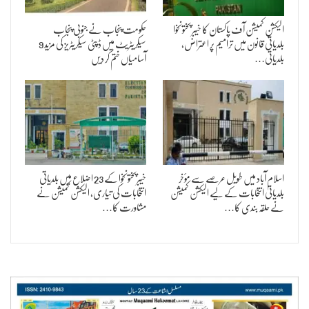
الیکشن کمیشن آف پاکستان کا خیبر پختونخوا
حکومت پنجاب نے جنوبی پنجاب
بلدیاتی قانون میں ترامیم پر اعتراض،
سیکریٹریٹ میں ڈپٹی سیکریٹریز کی مزید 9
بلدیاتی…
آسامیاں ختم کر دیں
اسلام آباد میں طویل عرصے سے مؤخر
خیبرپختونخوا کے 23 اضلاع میں بلدیاتی
بلدیاتی انتخابات کے لیے الیکشن کمیشن
انتخابات کی تیاری، الیکشن کمیشن نے
نے حلقہ بندی کا…
مشاورت کا…