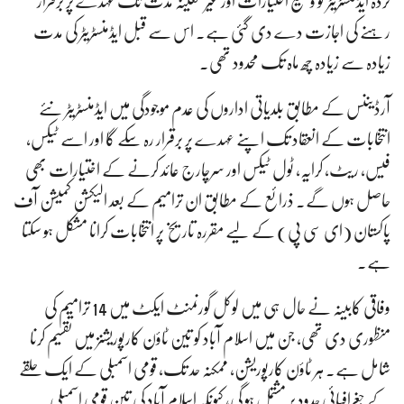
کردہ ایڈمنسٹریٹر کو وسیع اختیارات اور غیر معینہ مدت تک عہدے پر برقرار
رہنے کی اجازت دے دی گئی ہے۔ اس سے قبل ایڈمنسٹریٹر کی مدت
زیادہ سے زیادہ چھ ماہ تک محدود تھی۔
آرڈیننس کے مطابق بلدیاتی اداروں کی عدم موجودگی میں ایڈمنسٹریٹر نئے
انتخابات کے انعقاد تک اپنے عہدے پر برقرار رہ سکے گا اور اسے ٹیکس،
فیس، ریٹ، کرایہ، ٹول ٹیکس اور سرچارج عائد کرنے کے اختیارات بھی
حاصل ہوں گے۔ ذرائع کے مطابق ان ترامیم کے بعد الیکشن کمیشن آف
پاکستان (ای سی پی) کے لیے مقررہ تاریخ پر انتخابات کرانا مشکل ہو سکتا
ہے۔
وفاقی کابینہ نے حال ہی میں لوکل گورنمنٹ ایکٹ میں 14 ترامیم کی
منظوری دی تھی، جن میں اسلام آباد کو تین ٹاؤن کارپوریشنز میں تقسیم کرنا
شامل ہے۔ ہر ٹاؤن کارپوریشن، ممکنہ حد تک، قومی اسمبلی کے ایک حلقے
کے جغرافیائی حدود پر مشتمل ہو گی، کیونکہ اسلام آباد کی تین قومی اسمبلی