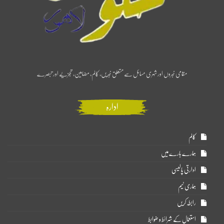
مقامی خبروں اور شہری مسائل سے متعلق خبریں، کالم، مضامین، تجزیے اور تبصرے
ادارہ
کالم
ہمارے بارے میں
ادارتی پالیسی
ہماری ٹیم
رابطہ کریں
استعمال کے شرائط و ضوابط