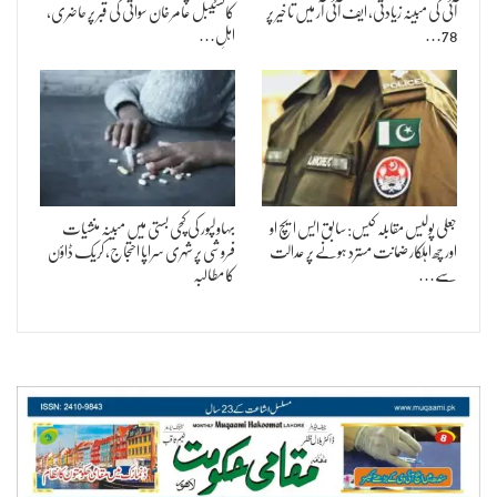
آئی کی مبینہ زیادتی، ایف آئی آر میں تاخیر پر
کانسٹیبل عامر خان سواتی کی قبر پر حاضری،
78…
اہلِ…
جعلی پولیس مقابلہ کیس: سابق ایس ایچ او
بہاولپور کی کچی بستی میں مبینہ منشیات
اور چھ اہلکار ضمانت مسترد ہونے پر عدالت
فروشی پر شہری سراپا احتجاج، کریک ڈاؤن
سے…
کا مطالبہ