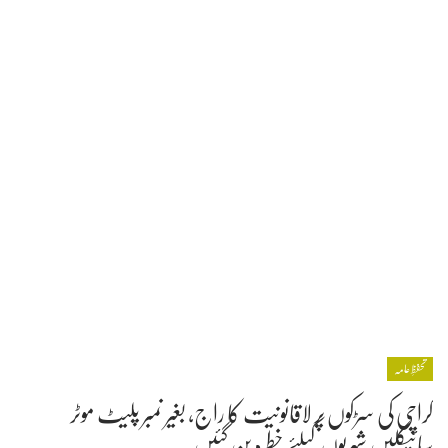
تحفظِ عامہ
کراچی کی سڑکوں پر لاقانونیت کا راج، بغیر نمبر پلیٹ موٹر
سائیکلیں شہریوں کیلئے خطرہ بن گئیں