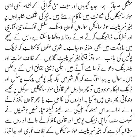
مشکل ہو جاتا ہے۔ جدید کیمروں اور سیف سٹی نگرانی کے نظام بھی ایسی
موٹر سائیکلوں کی شناخت میں ناکام رہتے ہیں۔شہر کی مختلف شاہراہوں پر
بغیر نمبر پلیٹ موٹر سائیکل سواروں کو ون ویلنگ، سگنل توڑنے، تیز رفتاری
اور خطرناک ڈرائیونگ کرتے ہوئے روزانہ دیکھا جا سکتا ہے، جس کے نتیجے
میں حادثات میں بھی اضافہ ہو رہا ہے۔ شہری حلقوں کا کہنا ہے کہ ٹریفک
پولیس کی جانب سے وقتاً فوقتاً بغیر نمبر پلیٹ گاڑیوں کے خلاف مہمات اور
بلند بانگ دعوے تو سامنے آتے ہیں، لیکن زمینی حقائق اس کے برعکس
ہیں۔سوال یہ پیدا ہوتا ہے کہ اگر شہر میں جگہ جگہ پولیس چیک پوسٹس اور
ٹریفک اہلکار موجود ہیں تو پھر ہزاروں غیر قانونی موٹر سائیکلیں سڑکوں پر کیسے
دندناتی پھر رہی ہیں؟ کیا یہ اداروں کی نااہلی ہے یا پھر قانون نافذ کرنے
والے ادارے اس مسئلے کو سنجیدگی سے لینے کیلئے تیار نہیں؟شہریوں نے
حکومت سندھ، کراچی ٹریفک پولیس اور قانون نافذ کرنے والے اداروں سے
مطالبہ کیا ہے کہ بغیر نمبر پلیٹ موٹر سائیکلوں کے خلاف فوری اور بلاامتیاز