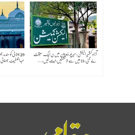
آزاد کشمیر الیکشن: میرپور ڈویژن میں ن لیگ سبقت
29 جولائی کو سندھ
لے گئی، 13 میں سے 7 نشستیں جیت لیں،…
عبداللطیف بھٹائی