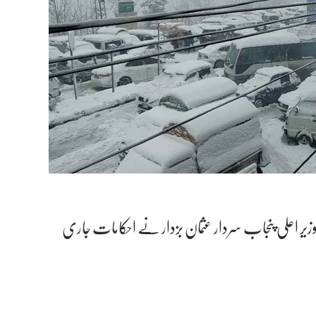
یر اعلی پنجاب سردار عثمان بزدار نے احکامات جاری