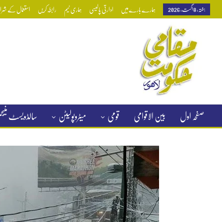
ہفتہ, 8 اگست, 2026
ہمارے بارے میں
ادارتی پالیسی
ہماری ٹیم
رابطہ کریں
استعمال کے شرائط
صفحہ اول
بین الاقوامی
قومی
میٹروپولیٹن
سالڈویسٹ منی
کلاسیفائیڈ