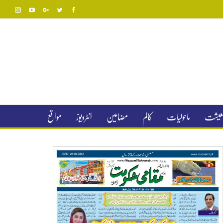
 معیشت
ماحولیات
کالم
مضامین
انٹرویوز
مواقع