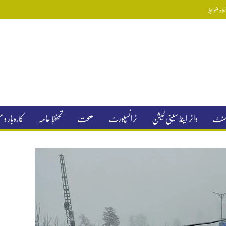
 و ضوابط
جمنٹ
واٹر اینڈ سینی ٹیشن
ٹرانسپورٹ
صحت
تحفظِ عامہ
کاروبار و