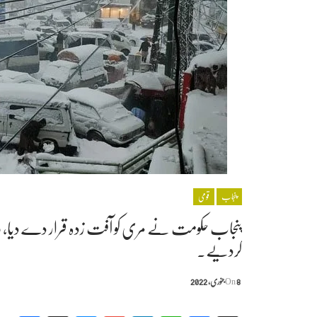
پنجاب
قومی
پنجاب حکومت نے مری کو آفت زدہ قرار دے دیا، وز
کردیے۔
8 جنوری, 2022
On