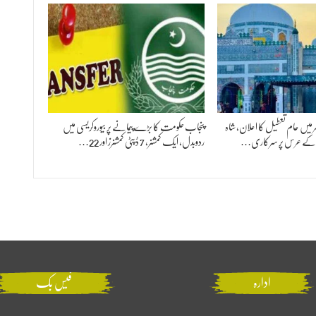
 بھر میں عام تعطیل کا اعلان، شاہ
پنجاب حکومت کا بڑے پیمانے پر بیوروکریسی میں
ؒ کے عرس پر سرکاری…
ردوبدل، ایک کمشنر، 7 ڈپٹی کمشنرز اور 22…
ادارہ
فیس بک