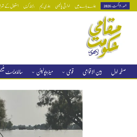
جمعہ, 7 اگست, 2026
ہمارے بارے میں
ادارتی پالیسی
ہماری ٹیم
رابطہ کریں
استعمال کے شرائط
صفحہ اول
بین الاقوامی
قومی
میٹروپولیٹن
سالڈویسٹ منی
کلاسیفائیڈ