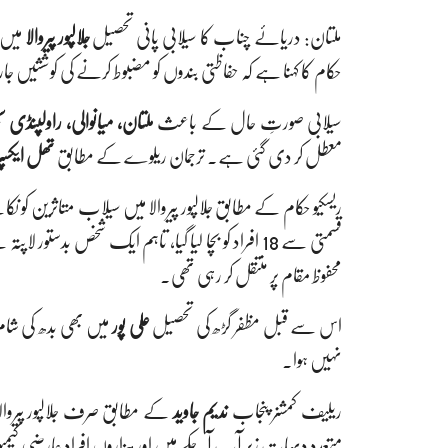
ملتان: دریائے چناب کا سیلابی پانی تحصیل
جلالپور پیروالا
میں 
حکام کا کہنا ہے کہ حفاظتی بندوں کو مضبوط کرنے کی کوششیں جا
سیلابی صورتِ حال کے باعث
ملتان، میانوالی، راولپنڈی 
معطل کر دی گئی ہے۔ ترجمان ریلوے کے مطابق
تھل ایکسپر
ریسکیو حکام کے مطابق جلالپور پیروالا میں سیلاب متاثرین کو
قسمتی سے 18 افراد کو بچا لیا گیا، تاہم ایک شخص بدستور لاپتہ ہے جس کی تلاش جاری ہے۔ ریسکیو ٹیم متاثرین کو
محفوظ مقام پر منتقل کر رہی تھی۔
اس سے قبل مظفر گڑھ کی تحصیل
علی پور
میں بھی بدھ کی شام 
نہیں ہوا۔
ریلیف کمشنر پنجاب
ندیم جاوید
کے مطابق صرف جلالپور پیروا
متعدد دیہات زیر آب آ چکے ہیں اور ہزاروں افراد عارضی کیمپوں