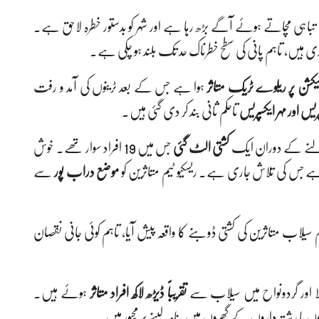
تباہی مچاتے ہوئے آگے بڑھ رہا ہے اور شہر کو بدستور خطرہ لاحق ہے۔
ری ہیں، تاہم پانی کی سطح خطرناک حد تک بلند ہو چکی ہے۔
سیکشن پر ریلوے ٹریک متاثر
ہوا ہے جس کے بعد ٹرینوں کی آمد و رفت
یس اور مہر ایکسپریس
تاحکم ثانی بند کر دی گئی ہیں۔
 نکالنے کے دوران ایک
کشتی الٹ گئی
جس میں 19 افراد سوار تھے۔ خوش
موضع دراب پور
سے
سیلاب متاثرین کی کشتی ڈوبنے کا واقعہ پیش آیا، تاہم کوئی جانی نقصان
لا اور گردونواح میں سیلاب سے
تقریباً ڈیڑھ لاکھ افراد متاثر
ہوئے ہیں۔
 یا رشتہ داروں کے گھروں میں پناہ لینے پر مجبور ہیں۔