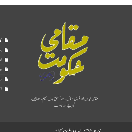
کا
ہم
اد
ہم
را
اس
مقامی خبروں اور شہری مسائل سے متعلق خبریں، کالم، مضامین،
تجزیے اور تبصرے
تمام جملہ حقوق بحق ادارہ مقامی حکومت محفوظ ہیں