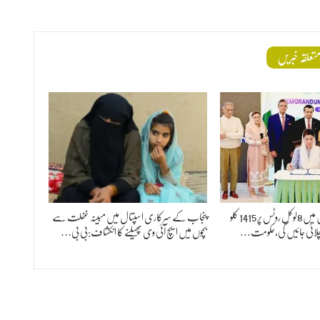
تعلقہ خبریں
پنجاب کے 20ریجن میں 8لوکل روٹس پر 1415 کلو
پنجاب کے سرکاری اسپتال میں مبینہ غفلت سے
چلائی جائیں گی،حکومت…
بچوں میں ایچ آئی وی پھیلنے کا انکشاف:بی بی…