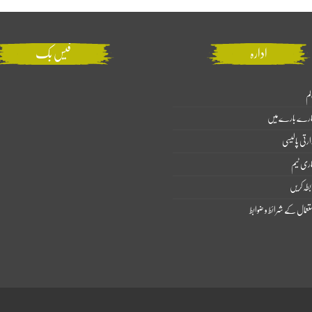
ادارہ
فیس بک
لم
ارے بارے میں
ارتی پالیسی
اری ٹیم
بطہ کریں
تعمال کے شرائط و ضوابط