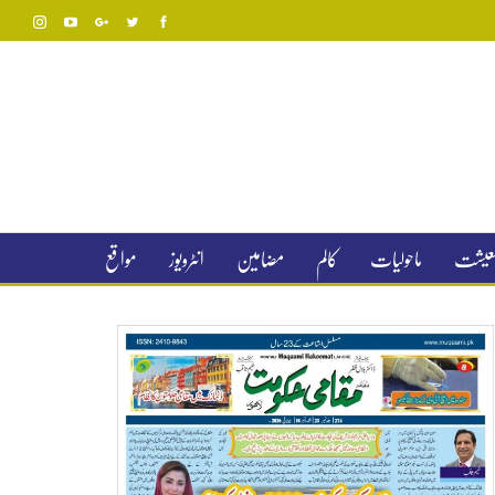
 معیشت
ماحولیات
کالم
مضامین
انٹرویوز
مواقع