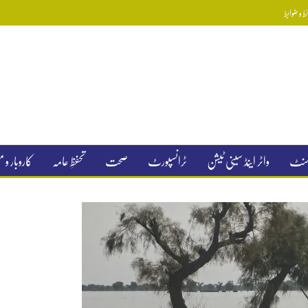
 و ضوابط
جمنٹ
واٹر اینڈ سینی ٹیشن
ٹرانسپورٹ
صحت
تحفظِ عامہ
کاروبار و