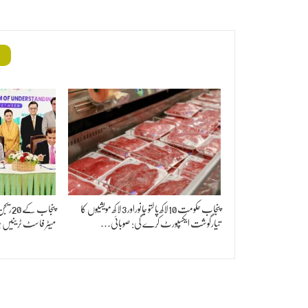
م
پنجاب حکومت 10لاکھ پالتو جانوراور 3لا کھ مویشیوں کا
تیارگوشت ایکسپورٹ کرے گی: صوبائی…
میٹر فاسٹ ٹرینیں 