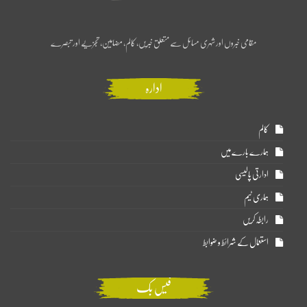
مقامی خبروں اور شہری مسائل سے متعلق خبریں، کالم، مضامین، تجزیے اور تبصرے
ادارہ
کالم
ہمارے بارے میں
ادارتی پالیسی
ہماری ٹیم
رابطہ کریں
استعمال کے شرائط و ضوابط
فیس بک