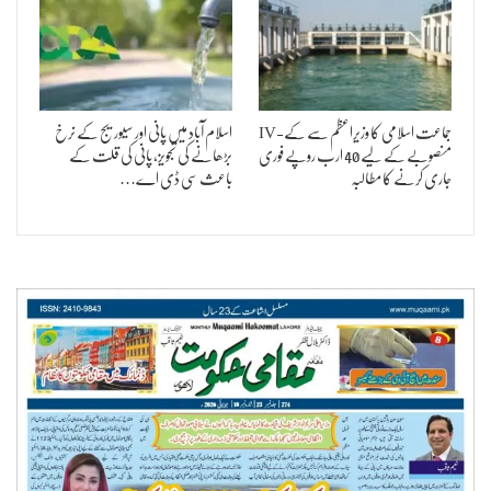
جماعت اسلامی کا وزیراعظم سے کے-IV
اسلام آباد میں پانی اور سیوریج کے نرخ
منصوبے کے لیے 40 ارب روپے فوری
بڑھانے کی تجویز، پانی کی قلت کے
جاری کرنے کا مطالبہ
باعث سی ڈی اے…