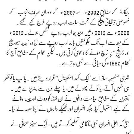
ریکارڈ کے مطابق 2002ء سے 2007ء کے دوران صرف پنجاب کے
خصوصی ترقیاتی پیکج کے تحت سات ارب روپے خرچ کیے گئے۔
2008ء سے 2013ء میں مزید چھ ارب روپے مختص ہوئے۔ 2013ء
کے بعد سے اب تک حکومتیں بارہ ارب روپے سے زیادہ "جدید سیوریج
اور ڈرینیج” پر خرچ ہونے کا دعویٰ کرتی ہیں۔ لیکن عوام کے مطابق آج کا
نظام 1980ء کی دہائی سے بھی بدتر ہے۔
شہری منصوبہ ساز اسے "ایک کھلا اسکینڈل” قرار دیتے ہیں۔ پائپ یا تو نظر
ہی نہیں آتے، یا ٹوٹے پھوٹے ہیں، یا پہلے دن سے بند پڑے ہیں۔
ناقدین کے مطابق سیاست دانوں نے ان فنڈز کو ووٹ اور پیسہ بنانے
کے لیے استعمال کیا، جبکہ افسران اور ٹھیکے داروں نے اپنا حصہ لے لیا۔
حتیٰ کہ اعلیٰ افسران بھی ناکامی تسلیم کرتے ہیں۔ ایک سینئر صحافی نے