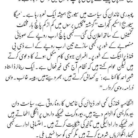
چوہدری خاندان کی سیاست میں سیوریج ہمیشہ ایک نعرہ رہا ہے۔ "میگا
سیوریج اسکیم گجرات” گزشتہ پچیس برسوں میں کم از کم پانچ بار مختلف
تخمینوں کے ساتھ اعلان کی گئی—کبھی پانچ ارب روپے کے صوبائی
منصوبے کے طور پر، کبھی ساڑھے تین ارب روپے کے اے ڈی بی
فنڈڈ پراجیکٹ کے طور پر۔ افسران جزوی کام مکمل ہونے کا دعویٰ کرتے
ہیں لیکن عوام کہتے ہیں کہ نظام آج بھی غیر فعال ہے۔ ایک ریٹائرڈ استاد
شبیر احمد کا کہنا ہے:
"یہ کھدائی کرتے ہیں، بھر دیتے ہیں، پیسہ غائب۔ وہی
ڈرامہ، وہی کردار۔”
انتظامیہ فنڈز کی کمی اور ڈیزائن کی خامیوں کا رونا روتی ہے، سیاست دان
بیوروکریسی کو الزام دیتے ہیں، بیوروکریٹ ٹھیکے داروں پر انگلی اٹھاتے ہیں
اور ٹھیکے دار ادائیگی میں تاخیر کی شکایت کرتے ہیں۔ احتسابی ادارے کبھی
کبھار انکوائریاں شروع کرتے ہیں مگر کسی کو سزا نہیں ملی۔