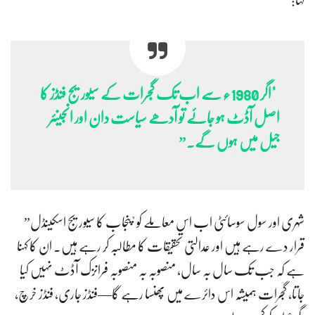
کہا:
"اگر 1980ء سے اب تک گجرات کے سیوریج فنڈز کا
اصل آڈٹ ہو جائے تو آدھے سیاست دان اور انجینئر
جیل میں ہوں گے۔”
شہری اور سول سوسائٹی اب اس معاملے کو "پنجاب کا سیوریج اسکینڈل”
قرار دے رہے ہیں اور عدالتی تحقیقات کا مطالبہ کر رہے ہیں۔ ان کا کہنا
ہے کہ جب تک سال بہ سال، منصوبہ بہ منصوبہ فرانزک آڈٹ نہیں کیا
جاتا، گجرات ہمیشہ اس دائرے میں پھنسا رہے گا—فنڈز جاری، فنڈز خرچ،