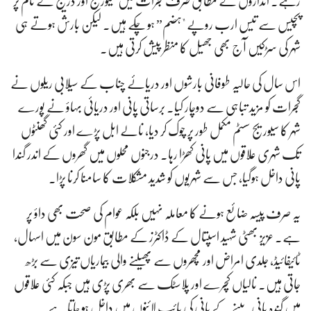
رہے۔ اندازوں کے مطابق صرف گجرات میں سیوریج اور ڈرینیج کے نام پر
پچیس سے تیس ارب روپے "ہضم” ہو چکے ہیں۔ لیکن بارش ہوتے ہی
شہر کی سڑکیں آج بھی جھیل کا منظر پیش کرتی ہیں۔
اس سال کی حالیہ طوفانی بارشوں اور دریائے چناب کے سیلابی ریلوں نے
گجرات کو مزید تباہی سے دوچار کیا۔ برساتی پانی اور دریائی بہاؤ نے پورے
شہر کا سیوریج سسٹم مکمل طور پر چوک کر دیا، نالے ابل پڑے اور کئی گھنٹوں
تک شہری علاقوں میں پانی کھڑا رہا۔ درجنوں محلوں میں گھروں کے اندر گندا
پانی داخل ہوگیا، جس سے شہریوں کو شدید مشکلات کا سامنا کرنا پڑا۔
یہ صرف پیسہ ضائع ہونے کا معاملہ نہیں بلکہ عوام کی صحت بھی داؤ پر
ہے۔ عزیز بھٹی شہید اسپتال کے ڈاکٹرز کے مطابق مون سون میں اسہال،
ٹائیفائیڈ، جلدی امراض اور مچھروں سے پھیلنے والی بیماریاں تیزی سے بڑھ
جاتی ہیں۔ نالیاں کچرے اور پلاسٹک سے بھری پڑی ہیں جبکہ کئی علاقوں
میں گندہ پانی پینے کے پانی کی پائپ لائنوں میں داخل ہو جاتا ہے۔