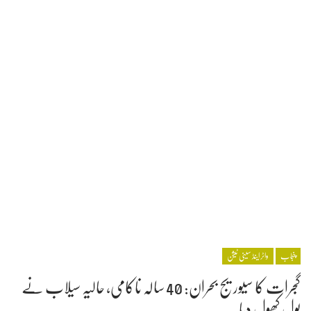
پنجاب
واٹر اینڈ سینی ٹیشن
گجرات کا سیوریج بحران: 40 سالہ ناکامی، حالیہ سیلاب نے
پول کھول دیا