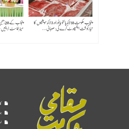
پنجاب حکومت 10لاکھ پالتو جانوراور 3لا کھ مویشیوں کا
تیارگوشت ایکسپورٹ کرے گی: صوبائی…
میٹر فاسٹ ٹرینیں 
کا
ہم
اد