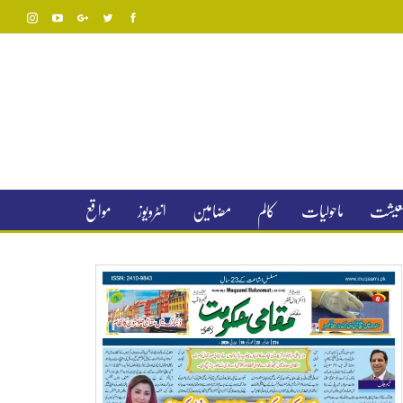
 معیشت
ماحولیات
کالم
مضامین
انٹرویوز
مواقع