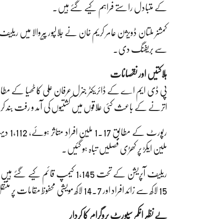
کے متبادل راستے فراہم کیے گئے ہیں۔
کمشنر ملتان ڈویژن عامر کریم خان نے جلالپور پیروالا میں ریل
سے بریفنگ دی۔
ہلاکتیں اور نقصانات
اترنے کے باعث کئی علاقوں میں کشتیوں کی آمد و رفت بند ک
ملین ایکڑ پر کھڑی فصلیں تباہ ہو گئیں۔
ریلیف آپریشن کے تحت 1,145 کیمپ 
15 لاکھ سے زائد افراد اور 14.7 لاکھ مویشی محفوظ مقامات پر منتقل کیے جا چکے ہیں۔
بے نظیر انکم سپورٹ پروگرام کا کردار