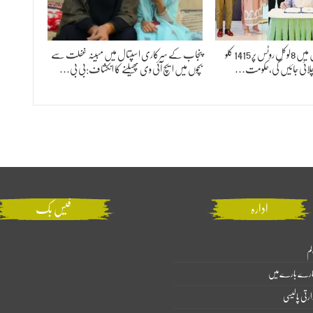
پنجاب کے 20ریجن میں 8لوکل روٹس پر 1415 کلو
پنجاب کے سرکاری اسپتال میں مبینہ غفلت سے
چلائی جائیں گی،حکومت…
بچوں میں ایچ آئی وی پھیلنے کا انکشاف:بی بی…
ادارہ
فیس بک
لم
ارے بارے میں
ارتی پالیسی