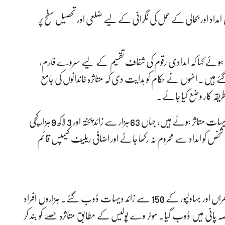
مداد اور بحالی کے عمل کی نگرانی کے لیے ضلعی اور تحصیل سطح پر
تے ہوئے کہا کہ امدادی رقوم کی شفاف تقسیم کے لیے سروے فارم،
 ہیں۔ انہوں نے حکام کو ہدایت دی کہ متاثرہ خاندانوں کی جامع
طریقہ کار وضع کیا جائے۔
وزیراعلیٰ نے بتایا کہ 27 اضلاع کی 64 تحصیلوں میں 3,775 دیہات متاثر ہوئے ہیں، جہاں 63 ہزار سے زائد پختہ اور 3 لاکھ 9 ہزار کچی
خص کو امداد سے محروم نہ رکھا جائے اور اضافی ریلیف کیمپس قائم
ستلج دریا میں نوراجہ بھٹہ کے مقام پر شگاف سے ملتان، لودھراں اور بہاولپور کے 150 سے زائد دیہات ڈوب گئے۔ ہزاروں افراد
کھر M-5 موٹر وے کا ایک حصہ پانی میں ڈوب گیا۔ موٹر وے پولیس کے مطابق متاثرہ حصے کو بند کر