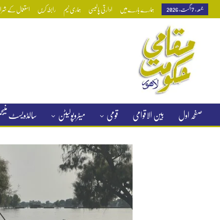
جمعہ, 7 اگست, 2026
ہمارے بارے میں
ادارتی پالیسی
ہماری ٹیم
رابطہ کریں
استعمال کے شرائط
صفحہ اول
بین الاقوامی
قومی
میٹروپولیٹن
سالڈویسٹ منی
کلاسیفائیڈ