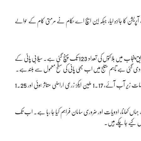
یف آپریشن کا جائزہ لیا، جبکہ این ایچ اے حکام نے مرمتی کام کے حوالے
پی ڈی ایم اے کے ڈائریکٹر جنرل عرفان علی کاٹھیا کے مطابق پنجاب میں ہلاکتوں کی تعداد 123 تک پہنچ گئی ہے۔ سیلابی پانی کے
ر دی گئی ہے تاہم ستلج میں اب بھی پانی کی سطح معمول سے بلند ہے۔
رپورٹ کے مطابق 1.17 ملین افراد متاثر ہوئے، 1,112 دیہات زیرِ آب آئے، 1.17 ملین ایکڑ زرعی اراضی متاثر ہوئی اور 1.25
قائم کیے گئے ہیں، جہاں کھانا، ادویات اور ضروری سامان فراہم کیا جا رہا ہے۔ اب تک