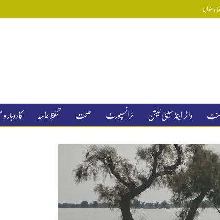
 و ضوابط
جمنٹ
واٹر اینڈ سینی ٹیشن
ٹرانسپورٹ
صحت
تحفظِ عامہ
کاروبار و