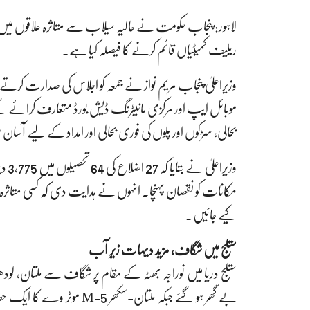
لاہور: پنجاب حکومت نے حالیہ سیلاب سے متاثرہ علاقوں میں ا
ریلیف کمیٹیاں قائم کرنے کا فیصلہ کیا ہے۔
وزیراعلیٰ پنجاب مریم نواز نے جمعہ کو اجلاس کی صدارت کر
موبائل ایپ اور مرکزی مانیٹرنگ ڈیش بورڈ متعارف کرائے گئے
بحالی، سڑکوں اور پلوں کی فوری بحالی اور امداد کے لیے آسان 
مکانات کو نقصان پہنچا۔ انہوں نے ہدایت دی کہ کسی متاثرہ ش
کیے جائیں۔
ستلج میں شگاف، مزید دیہات زیرِ آب
بے گھر ہو گئے جبکہ ملتان-س