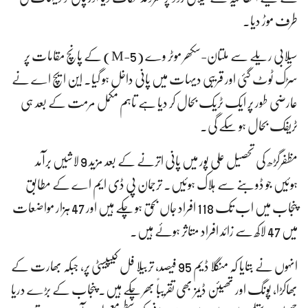
طرف موڑ دیا۔
سیلابی ریلے سے ملتان-سکھر موٹر وے (M-5) کے پانچ مقامات پر
سڑک ٹوٹ گئی اور قریبی دیہات میں پانی داخل ہو گیا۔ این ایچ اے نے
عارضی طور پر ایک ٹریک بحال کر دیا ہے تاہم مکمل مرمت کے بعد ہی
ٹریفک بحال ہو سکے گی۔
مظفرگڑھ کی تحصیل علی پور میں پانی اترنے کے بعد مزید 9 لاشیں برآمد
ہوئیں جو ڈوبنے سے ہلاک ہوئیں۔ ترجمان پی ڈی ایم اے کے مطابق
پنجاب میں اب تک 118 افراد جاں بحق ہو چکے ہیں اور 47 ہزار مواضعات
میں 47 لاکھ سے زائد افراد متاثر ہوئے ہیں۔
انہوں نے بتایا کہ منگلا ڈیم 95 فیصد، تربیلا فل کیپیسٹی پر، جبکہ بھارت کے
بھاکڑا، پونگ اور تھیئن ڈیمز بھی تقریباً بھر چکے ہیں۔ پنجاب کے بڑے دریا