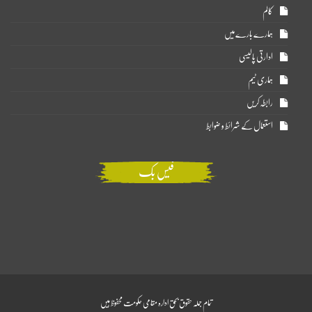
کالم
ہمارے بارے میں
ادارتی پالیسی
ہماری ٹیم
رابطہ کریں
استعمال کے شرائط و ضوابط
فیس بک
تمام جملہ حقوق بحق ادارہ مقامی حکومت محفوظ ہیں