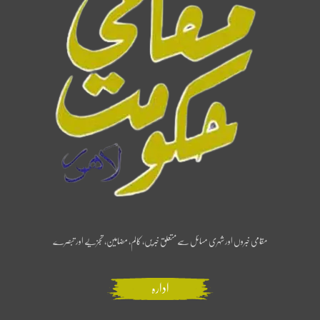
مقامی خبروں اور شہری مسائل سے متعلق خبریں، کالم، مضامین، تجزیے اور تبصرے
ادارہ