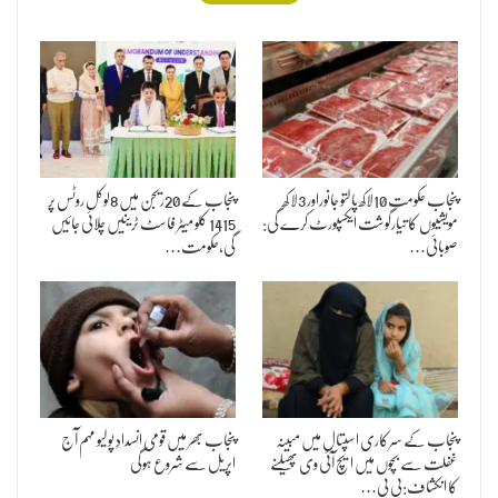
پنجاب حکومت 10لاکھ پالتو جانوراور 3لا کھ
پنجاب کے 20ریجن میں 8لوکل روٹس پر
مویشیوں کا تیارگوشت ایکسپورٹ کرے گی:
1415 کلو میٹر فاسٹ ٹرینیں چلائی جائیں
صوبائی…
گی،حکومت…
پنجاب کے سرکاری اسپتال میں مبینہ
پنجاب بھر میں قومی انسدادِ پولیو مہم آج
غفلت سے بچوں میں ایچ آئی وی پھیلنے
اپریل سے شروع ہوگی
کا انکشاف:بی بی…