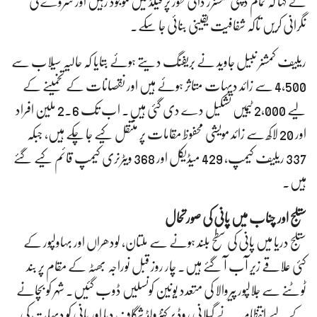
نے کہا کہ تمام ڈپٹی کمشنرز ذاتی طور پر فیلڈ میں موجود رہیں اور سروے کی
نگرانی کریں تاکہ شفافیت یقینی بنائی جا سکے۔
ریلیف کمشنر نبیل جاوید نے بریفنگ دیتے ہوئے بتایا کہ حالیہ سیلاب سے
4,500 سے زائد دیہات متاثر ہوئے ہیں اور نقصانات کے تخمینے کے
لیے 2,000 ٹیمیں تشکیل دے دی گئی ہیں۔ اب تک 2.6 ملین افراد
اور 20 لاکھ سے زائد مویشی محفوظ مقامات پر منتقل کیے جا چکے ہیں، جبکہ
337 ریلیف کیمپ، 429 میڈیکل اور 368 ویٹرنری کیمپ قائم کیے گئے
ہیں۔
ستلج اور چناب میں پانی کی صورتحال
ستلج دریا میں پانی کی سطح بلند ہونے سے ملتان، لودھراں اور بہاولپور کے
کئی علاقے زیرِ آب آ گئے ہیں۔ چار روز قبل نوراجہ بھٹہ کے مقام پر بند
ٹوٹنے سے جلالپور پیروالا کی متعدد یونین کونسلیں ڈوب گئیں۔ شہر کو بچانے
کے لیے انتظامیہ نے گیلانی روڈ پر کنٹرولڈ شگاف دیا اور پانی کو دیہات کی