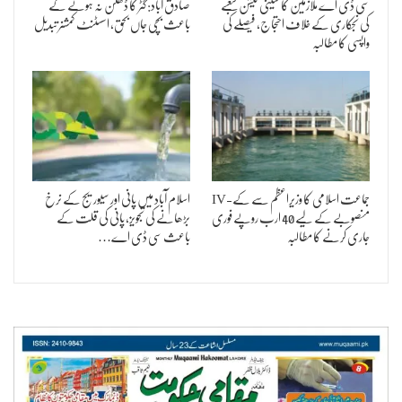
سی ڈی اے ملازمین کا سینی ٹیشن شعبے
صادق آباد: گٹر کا ڈھکن نہ ہونے کے
کی نجکاری کے خلاف احتجاج، فیصلے کی
باعث بچی جاں بحق، اسسٹنٹ کمشنر تبدیل
واپسی کا مطالبہ
جماعت اسلامی کا وزیراعظم سے کے-IV
اسلام آباد میں پانی اور سیوریج کے نرخ
منصوبے کے لیے 40 ارب روپے فوری
بڑھانے کی تجویز، پانی کی قلت کے
جاری کرنے کا مطالبہ
باعث سی ڈی اے…