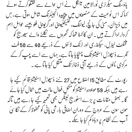
ہاؤسنگ سیکرٹری نورالامین مینگل نے اس حوالے سے گفتگو کرتے ہوئے
کہا کہ اس نوعیت کے منصوبوں میں پیچیدہ انجینئرنگ شامل ہوتی ہے، جس
میں ڈیزائن، مٹی کی جانچ، لیولنگ، کنیکٹیویٹی اور گریویٹی فلو جیسے عوامل اہم
کردار ادا کرتے ہیں۔ ان کا کہنا تھا کہ گھروں سے نکلنے والے سیوریج کو
مختلف لیٹرل، سیکنڈری اور ٹرنک لائنوں کے ذریعے 40 سے 50 فٹ
گہرے ڈسپوزل اسٹیشنز تک پہنچایا جاتا ہے، جہاں سے اسے پمپ کر کے
مرکزی نالوں کے ذریعے آبی ذخائر تک منتقل کیا جاتا ہے۔
رپورٹ کے مطابق 15 اضلاع میں 27 نئے ڈسپوزل اسٹیشنز قائم کیے جا
رہے ہیں جبکہ 59 موجودہ اسٹیشنز کو مکمل فعال حالت میں بحال کیا جائے
گا۔ بعض مقامات پر بڑے اسٹوریج ٹینکس بھی تعمیر کیے جا رہے ہیں تاکہ
مون سون کے عروج کے دوران اضافی بارشی پانی کو محفوظ کر کے نکاسیٔ
آب کے نظام پر دباؤ کم کیا جا سکے۔