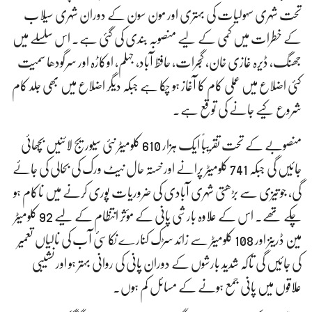
تحت شہری سہولیات کی بہتری اور مون سون کے دوران شہری سیلاب
کے خطرات میں کمی کے لیے منصوبہ بندی کی گئی ہے۔ اس سلسلے میں
جھنگ، ڈیرہ غازی خان، گجرات، حافظ آباد، جہلم، اوکاڑہ اور سرگودھا سمیت
کئی اضلاع میں عملی کام کا آغاز ہو چکا ہے جبکہ دیگر اضلاع میں بھی جلد کام
شروع کیے جانے کی توقع ہے۔
منصوبے کے تحت تقریباً ایک ہزار 610 کلومیٹر نئی سیوریج لائنیں بچھائی
جائیں گی جبکہ 741 کلومیٹر پرانے اور خستہ حال نیٹ ورک کی بحالی کی جائے
گی، جو تیزی سے بڑھتی شہری آبادی کی ضروریات پوری کرنے میں ناکام ہو
چکے تھے۔ اس کے علاوہ بارشی پانی کے مؤثر انتظام کے لیے 92 کلومیٹر
مین ڈرینز اور 108 کلومیٹر سے زائد سڑک کنارے نکاسیٔ آب کی نالیاں تعمیر
کی جائیں گی تاکہ شدید بارشوں کے دوران پانی کی روانی بہتر ہو اور نشیبی
علاقوں میں پانی جمع ہونے کے مسائل کم ہوں۔