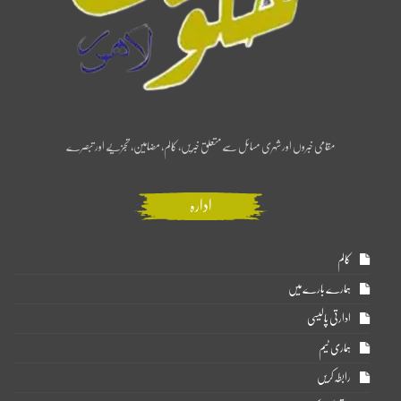
مقامی خبروں اور شہری مسائل سے متعلق خبریں، کالم، مضامین، تجزیے اور تبصرے
ادارہ
کالم
ہمارے بارے میں
ادارتی پالیسی
ہماری ٹیم
رابطہ کریں