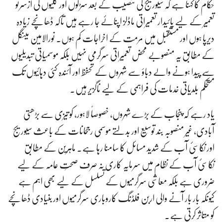
حکام کا کہنا ہے کہ سیوریج کی تنصیب کے بعد سڑکوں اور گلیوں کی ازسرنو
تعمیر کے لیے پائیدار تعمیراتی ماڈلز اپنائے جا رہے ہیں تاکہ ڈھانچے زیادہ
دیرپا ہوں اور مستقبل میں مرمت کے اخراجات کم ہوں۔ نورالامین مینگل
کے مطابق یہ منصوبے محض تعمیراتی سرگرمی نہیں بلکہ موسمیاتی تبدیلیوں
سے پیدا ہونے والے دباؤ سے شہروں کے تحفظ اور آئندہ کئی دہائیوں تک
مستحکم بلدیاتی خدمات کی فراہمی کے لیے ناگزیر ہیں۔
یاد رہے کہ پنجاب کے بڑے شہروں، خصوصاً لاہور، کو تیزی سے بڑھتی
آبادی، غیر منصوبہ بند توسیع اور بدلتے موسمی رجحانات کے باعث سیوریج
اور نکاسیٔ آب کے شدید مسائل کا سامنا رہا ہے۔ ماہرین کے مطابق
نکاسیٔ آب کے نظام میں سرمایہ کاری نہ صرف صحتِ عامہ کے لیے
ضروری ہے بلکہ معاشی سرگرمیوں کے تسلسل کے لیے بھی اہم ہے
کیونکہ بار بار آنے والی اربن فلڈنگ کاروباری سرگرمیوں اور بنیادی ڈھانچے
کو متاثر کرتی ہے۔