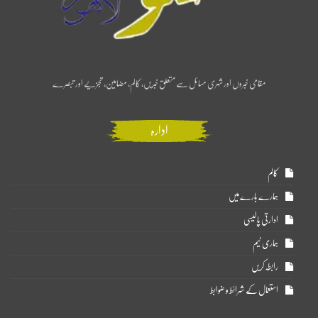
مقامی خبروں اور شہری مسائل سے متعلق خبریں، کالم، مضامین، تجزیے اور تبصرے
ادارہ
کالم
ہمارے بارے میں
ادارتی پالیسی
ہماری ٹیم
رابطہ کریں
استعمال کے شرائط و ضوابط