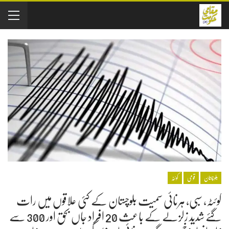
بلوچستان
قومی
کوئٹہ
کوئٹہ، سبی، ہرنائی سمیت بلوچستان کے کئی علاقوں میں رات
گئے شدید زلزلے کے باعث 20 افراد جاں بحق اور 300 سے