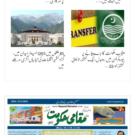
نشستیں جیت لیں،…
پر سرکاری…
پنجاب حکومت کا بڑے پیمانے پر
45 حلقوں میں 1265 امیدوار میدان میں،
بیوروکریسی میں ردوبدل، ایک کمشنر، 7 ڈپٹی
آزاد کشمیر انتخابات کی تیاریاں آخری مرحلے
کمشنرز اور 22…
میں