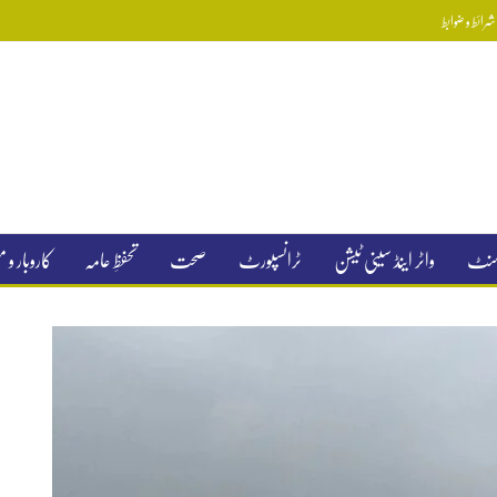
رائط و ضوابط
جمنٹ
واٹر اینڈ سینی ٹیشن
ٹرانسپورٹ
صحت
تحفظِ عامہ
کاروبار و