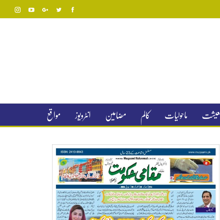
 معیشت
ماحولیات
کالم
مضامین
انٹرویوز
مواقع