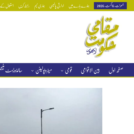
جمعرات, 6 اگست, 2026
ہمارے بارے میں
ادارتی پالیسی
ہماری ٹیم
رابطہ کریں
استعمال کے ش
صفحہ اول
بین الاقوامی
قومی
میٹروپولیٹن
سالڈویسٹ منی
کلاسیفائیڈ