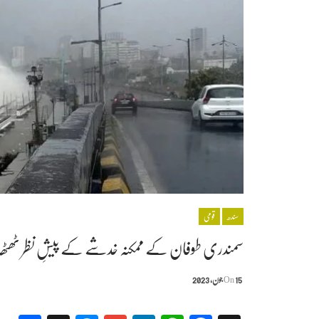
سندھ
قومی
سمندری طوفان کے ممکنہ خدشے کے پیشِ نظر ٹھٹھہ او
15 جون, 2023
On