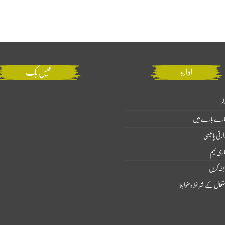
ادارہ
فیس بک
لم
ارے بارے میں
ارتی پالیسی
اری ٹیم
بطہ کریں
تعمال کے شرائط و ضوابط