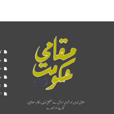
کا
ہم
اد
ہم
را
اس
مقامی خبروں اور شہری مسائل سے متعلق خبریں، کالم، مضامین،
تجزیے اور تبصرے