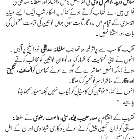
مناہل درید
، جو
ہم ٹی وی
کی انٹرنیشنل بزنس ڈائریکٹر اور سلطانہ صدیقی کی
نواسی ہیں، نے خطاب کرتے ہوئے کہا کہ یہ اسکالرشپ ایک ایسے میڈیا
انڈسٹری کے قیام میں مددگار ثابت ہوگی جہاں خواتین کی قیادت معمول کی
بات ہو، استثنا نہیں۔
تقریب کا سب سے پُراثر لمحہ وہ تھا جب
سلطانہ صدیقی
خود اسٹیج پر آئیں۔
انہوں نے اپنی ممنونیت کا اظہار کیا اور نوجوان خواتین کو مخاطب کرتے
ہوئے کہا کہ انہیں معاشرے کے بگڑے ہوئے نظاموں کو
انصاف، تخلیق
اور وقار
کے ساتھ ازسرِ نو تعمیر کرنا ہوگا۔
انہوں نے کہا،
“خواتین کی کامیابی کو نایاب نہیں بلکہ معیار سمجھا جانا
چاہیے۔”
تقریب کے اختتام پر
صدرِ حبیب یونیورسٹی، واصف رضوی
نے سلطانہ
صدیقی کو خراجِ تحسین پیش کرتے ہوئے یادگاری شیلڈ دی اور ان کے اہلِ
خانہ کو اسٹیج پر مدعو کیا۔