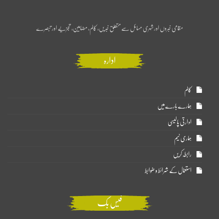
مقامی خبروں اور شہری مسائل سے متعلق خبریں، کالم، مضامین، تجزیے اور تبصرے
ادارہ
کالم
ہمارے بارے میں
ادارتی پالیسی
ہماری ٹیم
رابطہ کریں
استعمال کے شرائط و ضوابط
فیس بک