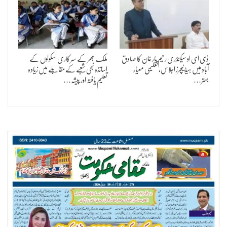
ڈی ای او سیکنڈری رحیم یار خان کا صادق
ملک بھر کے سرکاری اسکولوں کے
آباد میں ہیڈ ٹیچرز اجلاس، تعلیمی معیار
اساتذہ نجی شعبے کے مقابلے میں زیادہ
بہتر…
تعلیم یافتہ اور پیشہ…