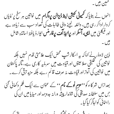
تحسین ہیں۔
انہوں نے بتایا کہ
کمیونی کیشن اینڈ ڈیزائن پروگرام
میں خواتین ہر سطح پر نمایاں
کردار ادا کر رہی ہیں، داخلہ لینے والی طالبات کی تعداد سب سے زیادہ ہے
اور فیکلٹی میں
ایمی، آسکر
اور
پرائیڈ آف پرفارمنس
ایوارڈ یافتہ اساتذہ شامل
ہیں۔
ڈین لاوڈر نے کہا کہ یہ اسکالرشپ محض ایک علامتی قدم نہیں بلکہ
خواتین کی تخلیقی صلاحیتوں اور قیادت میں سرمایہ کاری ہے، تاکہ پاکستان
میں خواتین کی آواز اور قیادت نہ صرف قائم رہے بلکہ مزید ترقی کرے۔
بعد ازاں شرکاء کو
’’عزمِ نو کے نام‘‘
کے عنوان سے ایک فلم دکھائی گئی
جس میں سلطانہ صدیقی کی شاندار پیشہ ورانہ جدوجہد اور میڈیا میں ان کی
راہنمائی کو اجاگر کیا گیا۔