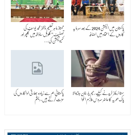
پاکستان میں الیکشن 2024 کے بعد سرمایہ
ممتاز ماہر تعلیم ڈاکٹر محمد یوسف کی
کاروں کے اعتماد میں اضافہ
تصنیف”گلوبل ساؤتھ میں کلچر اور
کمیونیکشن کی…
سستا ٹریکٹر خریدنے کیلیے رحیم یار خان جانیوالا
پاکستانی ہم سے زیادہ بھارتی اداکاروں کی
پاک بحریہ کا حاضر سروس ملازم اغوا
عزت کرتے ہیں، ریشم