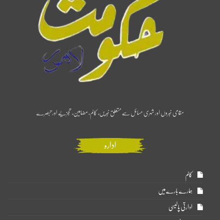
مقامی خبروں اور شہری مسائل سے متعلق خبریں، کالم، مضامین، تجزیے اور تبصرے
ادارہ
کالم
ہمارے بارے میں
ادارتی پالیسی