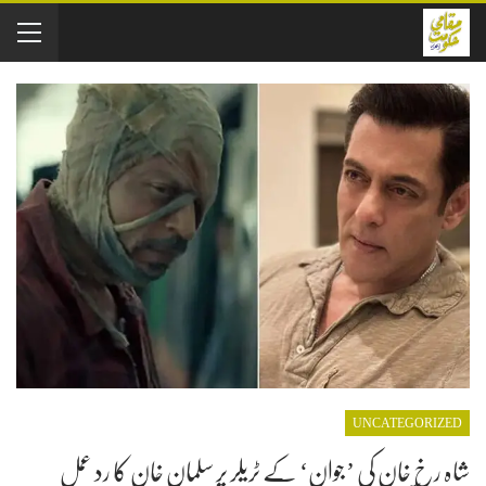
UNCATEGORIZED
شاہ رخ خان کی ’جوان‘ کے ٹریلر پر سلمان خان کا رد عمل